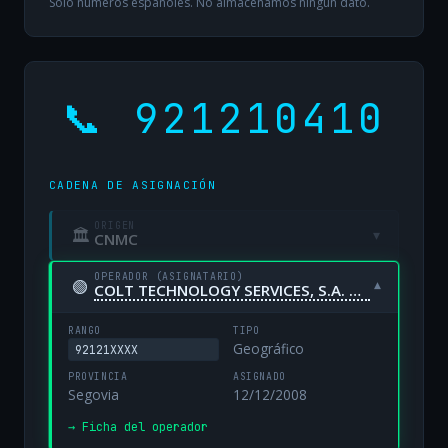
Solo números españoles. No almacenamos ningún dato.
📞 921210410
CADENA DE ASIGNACIÓN
ORIGEN
🏛
▾
CNMC
OPERADOR (ASIGNATARIO)
🟢
▾
COLT TECHNOLOGY SERVICES, S.A. UNIPERSONAL
RANGO
TIPO
Geográfico
92121XXXX
PROVINCIA
ASIGNADO
Segovia
12/12/2008
→ Ficha del operador