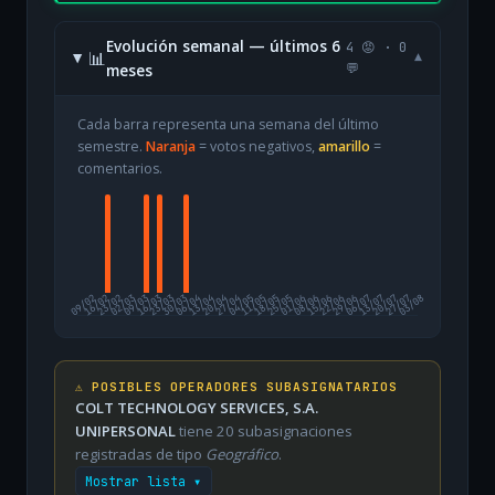
Evolución semanal — últimos 6
4 😡 · 0
📊
▾
meses
💬
Cada barra representa una semana del último
semestre.
Naranja
= votos negativos,
amarillo
=
comentarios.
09/02
16/02
23/02
02/03
09/03
16/03
23/03
30/03
06/04
13/04
20/04
27/04
04/05
11/05
18/05
25/05
01/06
08/06
15/06
22/06
29/06
06/07
13/07
20/07
27/07
03/08
⚠️ POSIBLES OPERADORES SUBASIGNATARIOS
COLT TECHNOLOGY SERVICES, S.A.
UNIPERSONAL
tiene 20 subasignaciones
registradas de tipo
Geográfico
.
Mostrar lista ▾