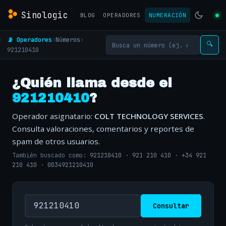
Sinologic
BLOG
OPERADORES
NUMERACIÓN
📡 Operadores
›
Números
›
🔍
921210410
¿Quién llama desde el
921210410
?
Operador asignatario:
COLT TECHNOLOGY SERVICES
.
Consulta valoraciones, comentarios y reportes de
spam de otros usuarios.
También buscado como:
921210410
·
921 210 410
·
+34 921
210 410
·
0034921210410
Consultar