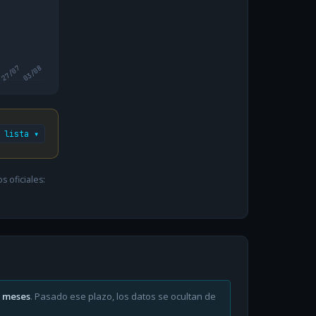
27/07
03/08
 lista ▾
 oficiales:
6 meses
. Pasado ese plazo, los datos se ocultan de