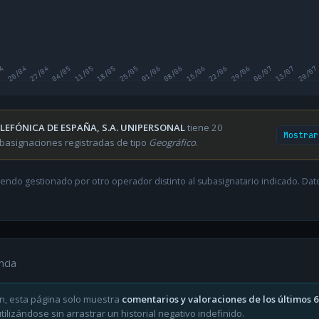
04
20/04
27/04
04/05
11/05
18/05
25/05
01/06
08/06
15/06
22/06
29/06
06/07
13/07
20/07
LEFÓNICA DE ESPAÑA, S.A. UNIPERSONAL
tiene 20
Mostrar
basignaciones registradas de tipo
Geográfico
.
endo gestionado por otro operador distinto al subasignatario indicado. Datos
ncia
n, esta página solo muestra
comentarios y valoraciones de los últimos 
ilizándose sin arrastrar un historial negativo indefinido.