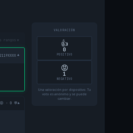
VALORACIÓN
▾
s rangos
👍
0
POSITIVO
▾
2119XXXX
😡
1
NEGATIVO
Una valoración por dispositivo. Tu
voto es anónimo y se puede
cambiar.
▾
😡 · 0 💬