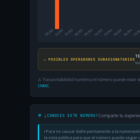
09/02
16/02
23/02
02/03
09/03
16/03
23/03
30/03
06/04
13/
TE
⚠️ POSIBLES OPERADORES SUBASIGNATARIOS
su
⚠️ Tras portabilidad numérica el número puede estar si
CNMC
.
Comparte tu experie
💬 ¿CONOCES ESTE NÚMERO?
ℹ️ Para no causar daño permanente a la numeració
la vista pública para que el número pueda seguir ut