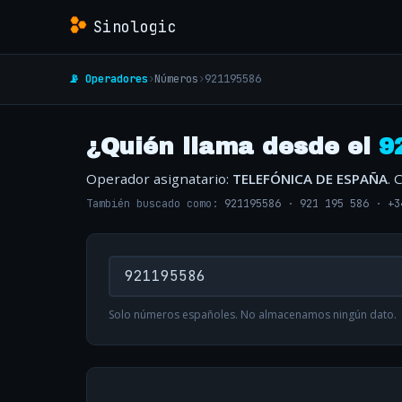
Sinologic
📡 Operadores
›
Números
›
921195586
¿Quién llama desde el
9
Operador asignatario:
TELEFÓNICA DE ESPAÑA
. 
También buscado como:
921195586
·
921 195 586
·
+3
Solo números españoles. No almacenamos ningún dato.