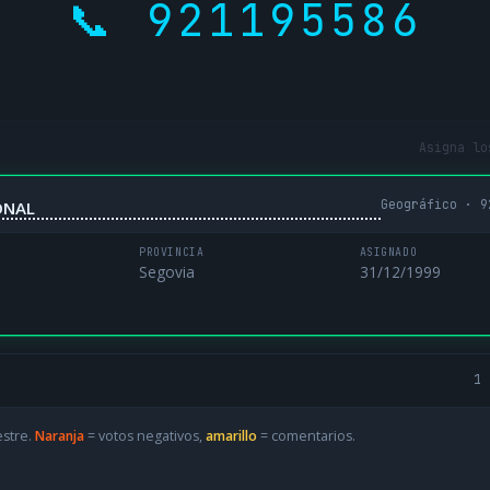
📞 921195586
Asigna lo
Geográfico · 9
ONAL
PROVINCIA
ASIGNADO
Segovia
31/12/1999
1 
estre.
Naranja
= votos negativos,
amarillo
= comentarios.