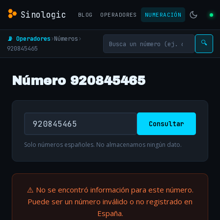
Sinologic
BLOG
OPERADORES
NUMERACIÓN
📡 Operadores
›
Números
›
🔍
920845465
Número 920845465
Consultar
Solo números españoles. No almacenamos ningún dato.
⚠️ No se encontró información para este número.
Puede ser un número inválido o no registrado en
España.