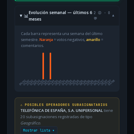
Evolución semanal — últimos 6
2 😡 · 0
📊
▾
meses
💬
Cada barra representa una semana del último
semestre.
Naranja
= votos negativos,
amarillo
=
comentarios.
09/02
16/02
23/02
02/03
09/03
16/03
23/03
30/03
06/04
13/04
20/04
27/04
04/05
11/05
18/05
25/05
01/06
08/06
15/06
22/06
29/06
06/07
13/07
20/07
27/07
03/08
⚠️ POSIBLES OPERADORES SUBASIGNATARIOS
TELEFÓNICA DE ESPAÑA, S.A. UNIPERSONAL
tiene
20 subasignaciones registradas de tipo
Geográfico
.
Mostrar lista ▾