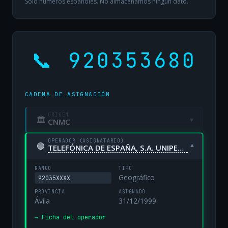
Solo números españoles. No almacenamos ningún dato.
📞 920353680
CADENA DE ASIGNACIÓN
ORIGEN
🏛
▾
CNMC
OPERADOR (ASIGNATARIO)
🟢
▾
TELEFÓNICA DE ESPAÑA, S.A. UNIPERSONAL
RANGO
TIPO
Geográfico
92035XXXX
PROVINCIA
ASIGNADO
Ávila
31/12/1999
→ Ficha del operador