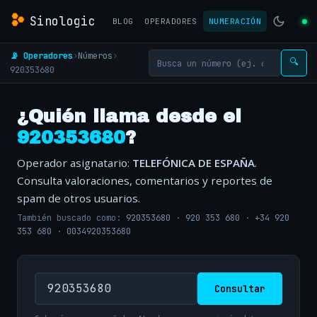
Sinologic
BLOG
OPERADORES
NUMERACIÓN
📡 Operadores
›
Números
›
🔍
920353680
¿Quién llama desde el
920353680
?
Operador asignatario:
TELEFÓNICA DE ESPAÑA
.
Consulta valoraciones, comentarios y reportes de
spam de otros usuarios.
También buscado como:
920353680
·
920 353 680
·
+34 920
353 680
·
0034920353680
Consultar