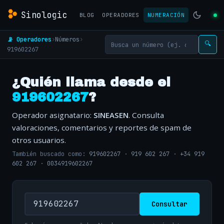
Sinologic
BLOG
OPERADORES
NUMERACIÓN
📡 Operadores
›
Números
›
🔍
919602267
¿Quién llama desde el
919602267
?
Operador asignatario:
SINEASEN
. Consulta
valoraciones, comentarios y reportes de spam de
otros usuarios.
También buscado como:
919602267
·
919 602 267
·
+34 919
602 267
·
0034919602267
Consultar