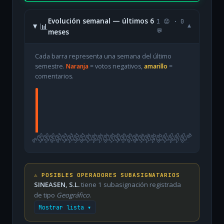
Evolución semanal — últimos 6
1 😡 · 0
📊
▾
meses
💬
Cada barra representa una semana del último
semestre.
Naranja
= votos negativos,
amarillo
=
comentarios.
09/02
16/02
23/02
02/03
09/03
16/03
23/03
30/03
06/04
13/04
20/04
27/04
04/05
11/05
18/05
25/05
01/06
08/06
15/06
22/06
29/06
06/07
13/07
20/07
27/07
03/08
⚠️ POSIBLES OPERADORES SUBASIGNATARIOS
SINEASEN, S.L.
tiene 1 subasignación registrada
de tipo
Geográfico
.
Mostrar lista ▾