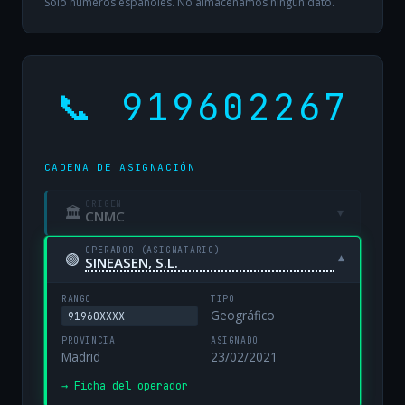
Solo números españoles. No almacenamos ningún dato.
📞 919602267
CADENA DE ASIGNACIÓN
ORIGEN
🏛
▾
CNMC
OPERADOR (ASIGNATARIO)
🟢
▾
SINEASEN, S.L.
RANGO
TIPO
Geográfico
91960XXXX
PROVINCIA
ASIGNADO
Madrid
23/02/2021
→ Ficha del operador