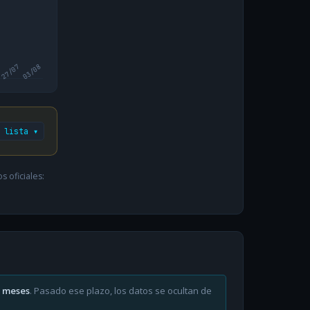
27/07
03/08
 lista ▾
 oficiales:
6 meses
. Pasado ese plazo, los datos se ocultan de