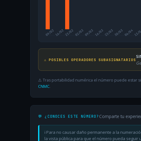
09/02
16/02
23/02
02/03
09/03
16/03
23/03
30/03
06/04
13/
SI
⚠️ POSIBLES OPERADORES SUBASIGNATARIOS
Ge
⚠️ Tras portabilidad numérica el número puede estar si
CNMC
.
Comparte tu experie
💬 ¿CONOCES ESTE NÚMERO?
ℹ️ Para no causar daño permanente a la numeració
la vista pública para que el número pueda seguir ut