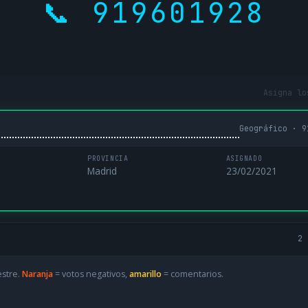
📞 919601928
Asigna lo
Geográfico · 9
PROVINCIA
ASIGNADO
Madrid
23/02/2021
2 
estre.
Naranja
= votos negativos,
amarillo
= comentarios.