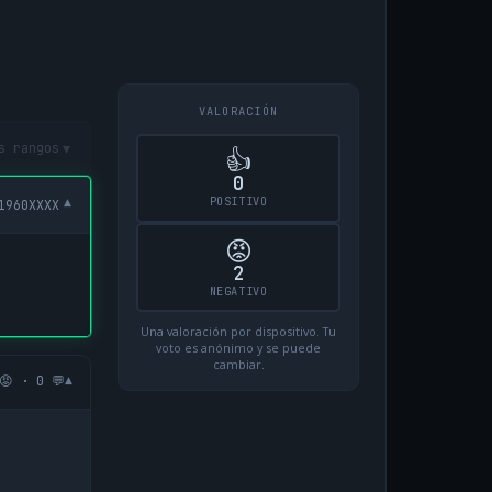
VALORACIÓN
▾
s rangos
👍
0
POSITIVO
▾
1960XXXX
😡
2
NEGATIVO
Una valoración por dispositivo. Tu
voto es anónimo y se puede
cambiar.
▾
😡 · 0 💬