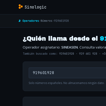
Sinologic
📡 Operadores
›
Números
›
919601928
¿Quién llama desde el
9
Operador asignatario:
SINEASEN
. Consulta valor
También buscado como:
919601928
·
919 601 928
·
+3
Solo números españoles. No almacenamos ningún dato.