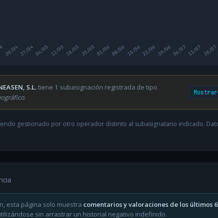
04
20/04
27/04
04/05
11/05
18/05
25/05
01/06
08/06
15/06
22/06
29/06
06/07
13/07
20/07
NEASEN, S.L.
tiene 1 subasignación registrada de tipo
Mostrar
ográfico
.
endo gestionado por otro operador distinto al subasignatario indicado. Datos
ncia
n, esta página solo muestra
comentarios y valoraciones de los últimos 
ilizándose sin arrastrar un historial negativo indefinido.