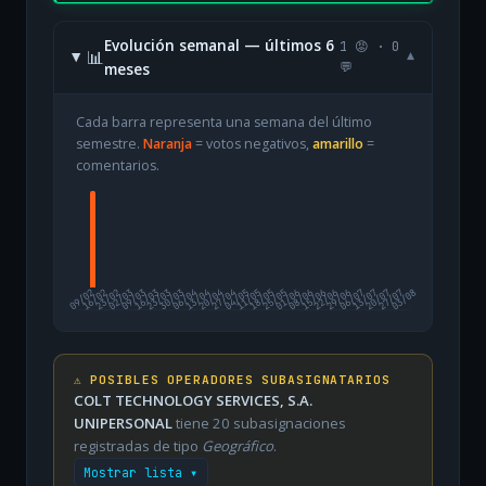
Evolución semanal — últimos 6
1 😡 · 0
📊
▾
meses
💬
Cada barra representa una semana del último
semestre.
Naranja
= votos negativos,
amarillo
=
comentarios.
09/02
16/02
23/02
02/03
09/03
16/03
23/03
30/03
06/04
13/04
20/04
27/04
04/05
11/05
18/05
25/05
01/06
08/06
15/06
22/06
29/06
06/07
13/07
20/07
27/07
03/08
⚠️ POSIBLES OPERADORES SUBASIGNATARIOS
COLT TECHNOLOGY SERVICES, S.A.
UNIPERSONAL
tiene 20 subasignaciones
registradas de tipo
Geográfico
.
Mostrar lista ▾