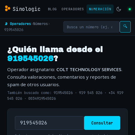
Sinologic
BLOG
OPERADORES
NUMERACIÓN
📡 Operadores
›
Números
›
🔍
919545026
¿Quién llama desde el
919545026
?
Operador asignatario:
COLT TECHNOLOGY SERVICES
.
Consulta valoraciones, comentarios y reportes de
spam de otros usuarios.
También buscado como:
919545026
·
919 545 026
·
+34 919
545 026
·
0034919545026
Consultar