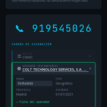
Solo números españoles. No almacenamos ningún dato.
📞 919545026
CADENA DE ASIGNACIÓN
ORIGEN
🏛
▾
CNMC
OPERADOR (ASIGNATARIO)
🟢
▾
COLT TECHNOLOGY SERVICES, S.A. UNIPERSONAL
RANGO
TIPO
Geográfico
91954XXXX
PROVINCIA
ASIGNADO
Madrid
01/07/2021
→ Ficha del operador