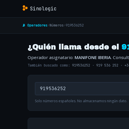
Sinologic
📡 Operadores
›
Números
›
919536252
¿Quién llama desde el
9
Operador asignatario:
MANIFONE IBERIA
. Consul
También buscado como:
919536252
·
919 536 252
·
+3
Solo números españoles. No almacenamos ningún dato.