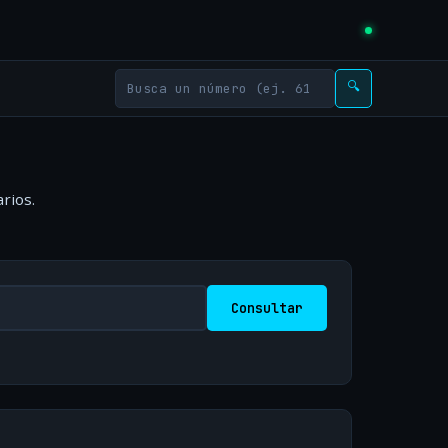
🔍
rios.
Consultar