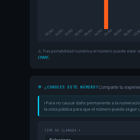
09/02
16/02
23/02
02/03
09/03
16/03
23/03
30/03
06/04
13/
⚠️ Tras portabilidad numérica el número puede estar si
CNMC
.
Comparte tu experie
💬 ¿CONOCES ESTE NÚMERO?
ℹ️ Para no causar daño permanente a la numeració
la vista pública para que el número pueda seguir ut
TIPO DE LLAMADA *