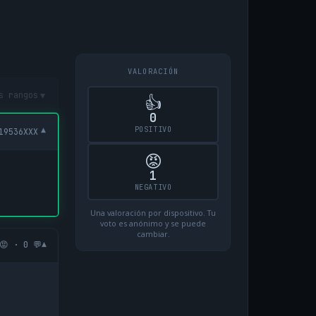
VALORACIÓN
▾
s rangos
👍
0
POSITIVO
▾
19536XXX
😡
1
NEGATIVO
Una valoración por dispositivo. Tu
voto es anónimo y se puede
cambiar.
▾
😡 · 0 💬