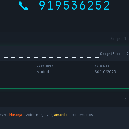
📞 919536252
Asigna lo
Geográfico · 9
PROVINCIA
ASIGNADO
Madrid
30/10/2025
1 
estre.
Naranja
= votos negativos,
amarillo
= comentarios.