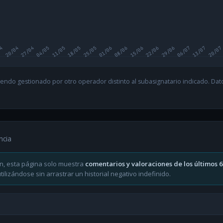
04
20/04
27/04
04/05
11/05
18/05
25/05
01/06
08/06
15/06
22/06
29/06
06/07
13/07
20/07
endo gestionado por otro operador distinto al subasignatario indicado. Datos
ncia
n, esta página solo muestra
comentarios y valoraciones de los últimos 
ilizándose sin arrastrar un historial negativo indefinido.