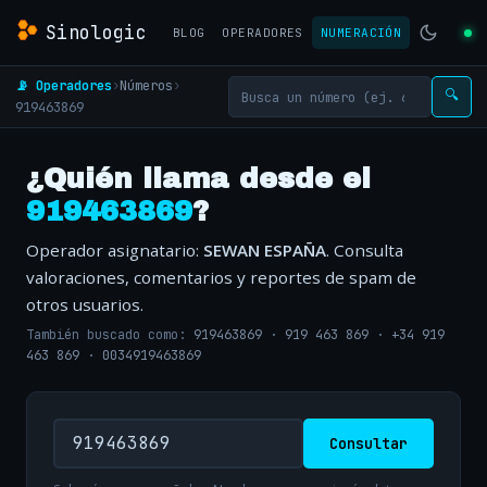
Sinologic
BLOG
OPERADORES
NUMERACIÓN
📡 Operadores
›
Números
›
🔍
919463869
¿Quién llama desde el
919463869
?
Operador asignatario:
SEWAN ESPAÑA
. Consulta
valoraciones, comentarios y reportes de spam de
otros usuarios.
También buscado como:
919463869
·
919 463 869
·
+34 919
463 869
·
0034919463869
Consultar