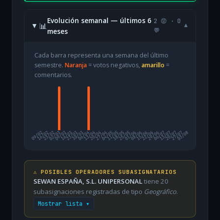
Evolución semanal — últimos 6
2 😡 · 0
📊
▾
meses
💬
Cada barra representa una semana del último
semestre.
Naranja
= votos negativos,
amarillo
=
comentarios.
09/02
16/02
23/02
02/03
09/03
16/03
23/03
30/03
06/04
13/04
20/04
27/04
04/05
11/05
18/05
25/05
01/06
08/06
15/06
22/06
29/06
06/07
13/07
20/07
27/07
03/08
⚠️ POSIBLES OPERADORES SUBASIGNATARIOS
SEWAN ESPAÑA, S.L. UNIPERSONAL
tiene 20
subasignaciones registradas de tipo
Geográfico
.
Mostrar lista ▾