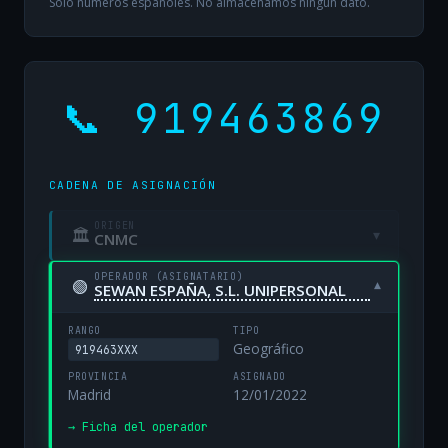
Solo números españoles. No almacenamos ningún dato.
📞 919463869
CADENA DE ASIGNACIÓN
ORIGEN
🏛
▾
CNMC
OPERADOR (ASIGNATARIO)
🟢
▾
SEWAN ESPAÑA, S.L. UNIPERSONAL
RANGO
TIPO
Geográfico
919463XXX
PROVINCIA
ASIGNADO
Madrid
12/01/2022
→ Ficha del operador