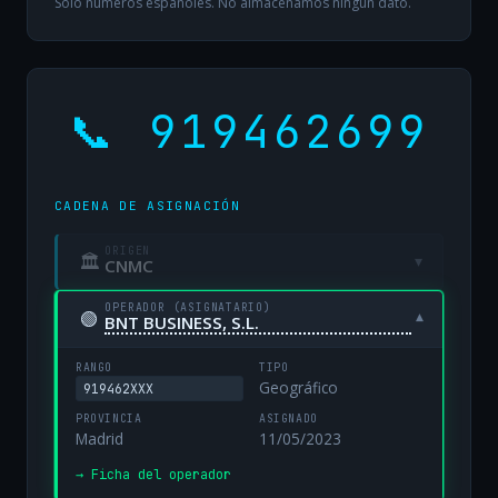
Solo números españoles. No almacenamos ningún dato.
📞 919462699
CADENA DE ASIGNACIÓN
ORIGEN
🏛
▾
CNMC
OPERADOR (ASIGNATARIO)
🟢
▾
BNT BUSINESS, S.L.
RANGO
TIPO
Geográfico
919462XXX
PROVINCIA
ASIGNADO
Madrid
11/05/2023
→ Ficha del operador