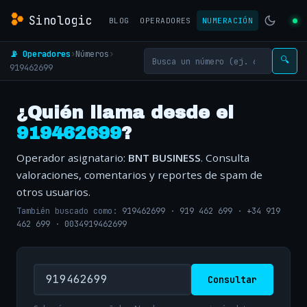
Sinologic
BLOG
OPERADORES
NUMERACIÓN
📡 Operadores
›
Números
›
🔍
919462699
¿Quién llama desde el
919462699
?
Operador asignatario:
BNT BUSINESS
. Consulta
valoraciones, comentarios y reportes de spam de
otros usuarios.
También buscado como:
919462699
·
919 462 699
·
+34 919
462 699
·
0034919462699
Consultar