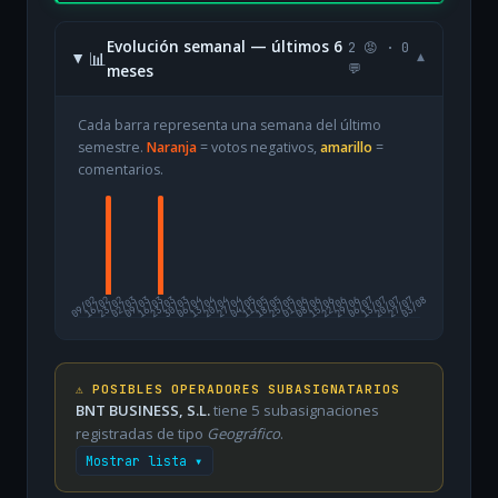
Evolución semanal — últimos 6
2 😡 · 0
📊
▾
meses
💬
Cada barra representa una semana del último
semestre.
Naranja
= votos negativos,
amarillo
=
comentarios.
09/02
16/02
23/02
02/03
09/03
16/03
23/03
30/03
06/04
13/04
20/04
27/04
04/05
11/05
18/05
25/05
01/06
08/06
15/06
22/06
29/06
06/07
13/07
20/07
27/07
03/08
⚠️ POSIBLES OPERADORES SUBASIGNATARIOS
BNT BUSINESS, S.L.
tiene 5 subasignaciones
registradas de tipo
Geográfico
.
Mostrar lista ▾