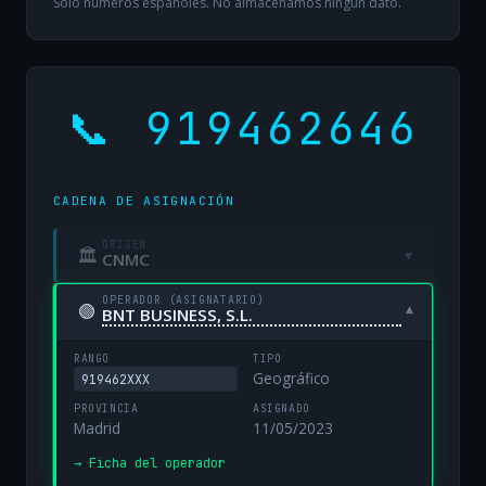
Solo números españoles. No almacenamos ningún dato.
📞 919462646
CADENA DE ASIGNACIÓN
ORIGEN
🏛
▾
CNMC
OPERADOR (ASIGNATARIO)
🟢
▾
BNT BUSINESS, S.L.
RANGO
TIPO
Geográfico
919462XXX
PROVINCIA
ASIGNADO
Madrid
11/05/2023
→ Ficha del operador