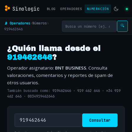
Sinologic
BLOG
OPERADORES
NUMERACIÓN
📡 Operadores
›
Números
›
🔍
919462646
¿Quién llama desde el
919462646
?
Operador asignatario:
BNT BUSINESS
. Consulta
valoraciones, comentarios y reportes de spam de
otros usuarios.
También buscado como:
919462646
·
919 462 646
·
+34 919
462 646
·
0034919462646
Consultar