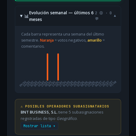
Evolución semanal — últimos 6
2 😡 · 0
📊
▾
meses
💬
Cada barra representa una semana del último
semestre.
Naranja
= votos negativos,
amarillo
=
comentarios.
09/02
16/02
23/02
02/03
09/03
16/03
23/03
30/03
06/04
13/04
20/04
27/04
04/05
11/05
18/05
25/05
01/06
08/06
15/06
22/06
29/06
06/07
13/07
20/07
27/07
03/08
⚠️ POSIBLES OPERADORES SUBASIGNATARIOS
BNT BUSINESS, S.L.
tiene 5 subasignaciones
registradas de tipo
Geográfico
.
Mostrar lista ▾