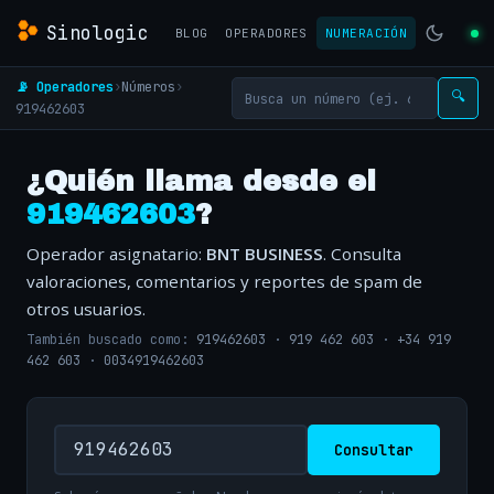
Sinologic
BLOG
OPERADORES
NUMERACIÓN
📡 Operadores
›
Números
›
🔍
919462603
¿Quién llama desde el
919462603
?
Operador asignatario:
BNT BUSINESS
. Consulta
valoraciones, comentarios y reportes de spam de
otros usuarios.
También buscado como:
919462603
·
919 462 603
·
+34 919
462 603
·
0034919462603
Consultar