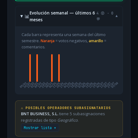
Evolución semanal — últimos 6
4 😡 · 0
📊
▾
meses
💬
Cada barra representa una semana del último
semestre.
Naranja
= votos negativos,
amarillo
=
comentarios.
09/02
16/02
23/02
02/03
09/03
16/03
23/03
30/03
06/04
13/04
20/04
27/04
04/05
11/05
18/05
25/05
01/06
08/06
15/06
22/06
29/06
06/07
13/07
20/07
27/07
03/08
⚠️ POSIBLES OPERADORES SUBASIGNATARIOS
BNT BUSINESS, S.L.
tiene 5 subasignaciones
registradas de tipo
Geográfico
.
Mostrar lista ▾