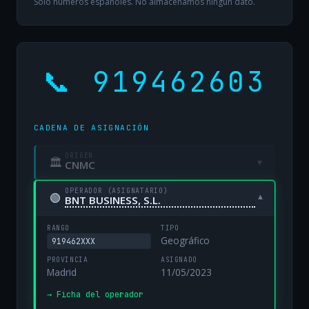
Solo números españoles. No almacenamos ningún dato.
📞 919462603
CADENA DE ASIGNACIÓN
ORIGEN
🏛
▾
CNMC
OPERADOR (ASIGNATARIO)
🟢
▾
BNT BUSINESS, S.L.
RANGO
TIPO
Geográfico
919462XXX
PROVINCIA
ASIGNADO
Madrid
11/05/2023
→ Ficha del operador