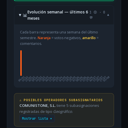
Evolución semanal — últimos 6
1 😡 · 0
📊
▾
meses
💬
Cada barra representa una semana del último
semestre.
Naranja
= votos negativos,
amarillo
=
comentarios.
09/02
16/02
23/02
02/03
09/03
16/03
23/03
30/03
06/04
13/04
20/04
27/04
04/05
11/05
18/05
25/05
01/06
08/06
15/06
22/06
29/06
06/07
13/07
20/07
27/07
03/08
⚠️ POSIBLES OPERADORES SUBASIGNATARIOS
COMUNISTONE, S.L.
tiene 5 subasignaciones
registradas de tipo
Geográfico
.
Mostrar lista ▾