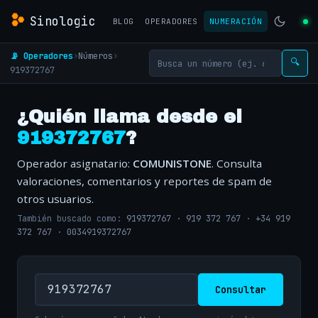
Sinologic
BLOG
OPERADORES
NUMERACIÓN
📡 Operadores
›
Números
›
🔍
919372767
¿Quién llama desde el
919372767
?
Operador asignatario:
COMUNISTONE
. Consulta
valoraciones, comentarios y reportes de spam de
otros usuarios.
También buscado como:
919372767
·
919 372 767
·
+34 919
372 767
·
0034919372767
Consultar