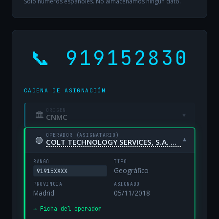
Solo números españoles. No almacenamos ningún dato.
📞 919152830
CADENA DE ASIGNACIÓN
ORIGEN
🏛
▾
CNMC
OPERADOR (ASIGNATARIO)
🟢
▾
COLT TECHNOLOGY SERVICES, S.A. UNIPERSONAL
RANGO
TIPO
Geográfico
91915XXXX
PROVINCIA
ASIGNADO
Madrid
05/11/2018
→ Ficha del operador