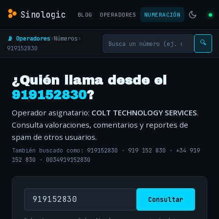
Sinologic
BLOG
OPERADORES
NUMERACIÓN
📡 Operadores
›
Números
›
🔍
919152830
¿Quién llama desde el
919152830
?
Operador asignatario:
COLT TECHNOLOGY SERVICES
.
Consulta valoraciones, comentarios y reportes de
spam de otros usuarios.
También buscado como:
919152830
·
919 152 830
·
+34 919
152 830
·
0034919152830
Consultar