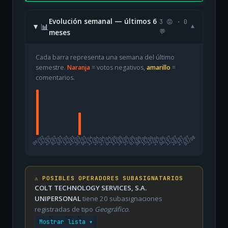
Evolución semanal — últimos 6
3 😡 · 0
📊
▾
meses
💬
Cada barra representa una semana del último
semestre.
Naranja
= votos negativos,
amarillo
=
comentarios.
09/02
16/02
23/02
02/03
09/03
16/03
23/03
30/03
06/04
13/04
20/04
27/04
04/05
11/05
18/05
25/05
01/06
08/06
15/06
22/06
29/06
06/07
13/07
20/07
27/07
03/08
⚠️ POSIBLES OPERADORES SUBASIGNATARIOS
COLT TECHNOLOGY SERVICES, S.A.
UNIPERSONAL
tiene 20 subasignaciones
registradas de tipo
Geográfico
.
Mostrar lista ▾