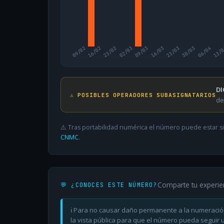
09/02
16/02
23/02
02/03
09/03
16/03
23/03
30/03
06/04
13/
DI
⚠️ POSIBLES OPERADORES SUBASIGNATARIOS
de
⚠️ Tras portabilidad numérica el número puede estar si
CNMC
.
Comparte tu experie
💬 ¿CONOCES ESTE NÚMERO?
ℹ️ Para no causar daño permanente a la numeració
la vista pública para que el número pueda seguir ut