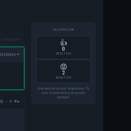
VALORACIÓN
▾
s rangos
👍
0
POSITIVO
▾
1910XXXX
😡
2
NEGATIVO
Una valoración por dispositivo. Tu
voto es anónimo y se puede
cambiar.
▾
😡 · 0 💬