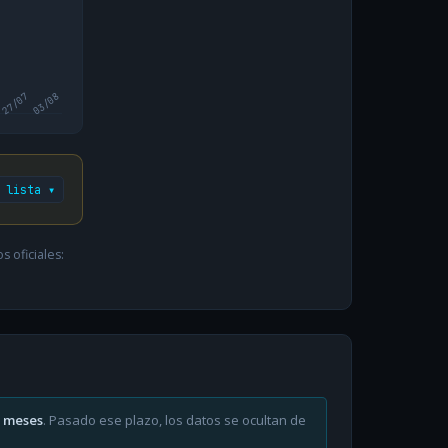
27/07
03/08
 lista ▾
 oficiales:
6 meses
. Pasado ese plazo, los datos se ocultan de