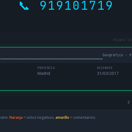
📞 919101719
Asigna lo
Geográfico · 9
PROVINCIA
ASIGNADO
Madrid
31/03/2017
2 
estre.
Naranja
= votos negativos,
amarillo
= comentarios.