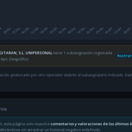
04
20/04
27/04
04/05
11/05
18/05
25/05
01/06
08/06
15/06
22/06
29/06
06/07
13/07
20/07
GITARAN, S.L. UNIPERSONAL
tiene 1 subasignación registrada
Mostrar
 tipo
Geográfico
.
endo gestionado por otro operador distinto al subasignatario indicado. Datos
ncia
n, esta página solo muestra
comentarios y valoraciones de los últimos 
ilizándose sin arrastrar un historial negativo indefinido.