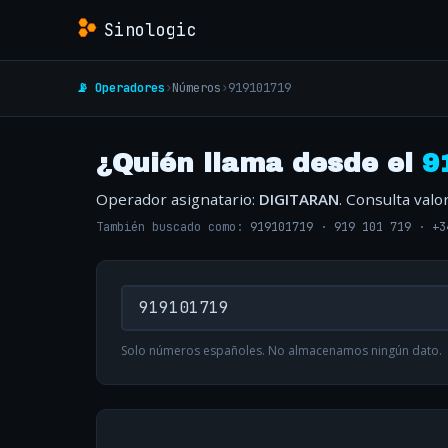
Sinologic
📡 Operadores
›
Números
›
919101719
¿Quién llama desde el
9
Operador asignatario:
DIGITARAN
. Consulta val
También buscado como:
919101719
·
919 101 719
·
+3
Solo números españoles. No almacenamos ningún dato.