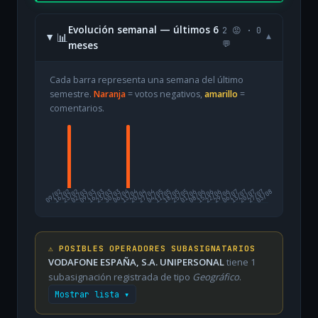
Evolución semanal — últimos 6
2 😡 · 0
📊
▾
meses
💬
Cada barra representa una semana del último
semestre.
Naranja
= votos negativos,
amarillo
=
comentarios.
09/02
16/02
23/02
02/03
09/03
16/03
23/03
30/03
06/04
13/04
20/04
27/04
04/05
11/05
18/05
25/05
01/06
08/06
15/06
22/06
29/06
06/07
13/07
20/07
27/07
03/08
⚠️ POSIBLES OPERADORES SUBASIGNATARIOS
VODAFONE ESPAÑA, S.A. UNIPERSONAL
tiene 1
subasignación registrada de tipo
Geográfico
.
Mostrar lista ▾