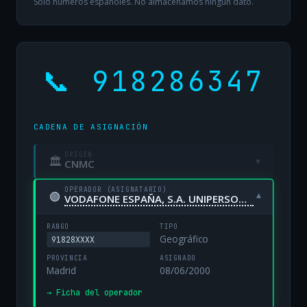
Solo números españoles. No almacenamos ningún dato.
📞 918286347
CADENA DE ASIGNACIÓN
ORIGEN
🏛
▾
CNMC
OPERADOR (ASIGNATARIO)
🟢
▾
VODAFONE ESPAÑA, S.A. UNIPERSONAL
RANGO
TIPO
Geográfico
91828XXXX
PROVINCIA
ASIGNADO
Madrid
08/06/2000
→ Ficha del operador