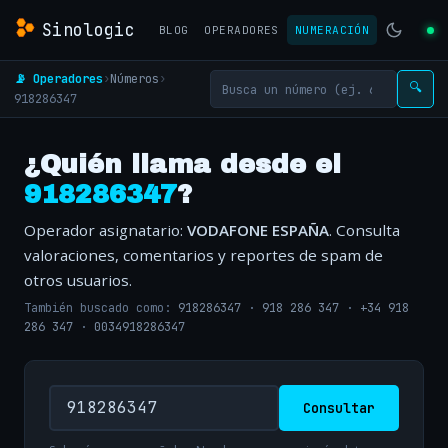
Sinologic
BLOG
OPERADORES
NUMERACIÓN
📡 Operadores
›
Números
›
🔍
918286347
¿Quién llama desde el
918286347
?
Operador asignatario:
VODAFONE ESPAÑA
. Consulta
valoraciones, comentarios y reportes de spam de
otros usuarios.
También buscado como:
918286347
·
918 286 347
·
+34 918
286 347
·
0034918286347
Consultar