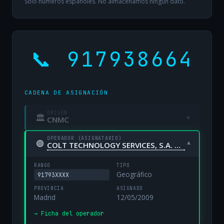
Solo números españoles. No almacenamos ningún dato.
📞 917938664
CADENA DE ASIGNACIÓN
ORIGEN
🏛
▾
CNMC
OPERADOR (ASIGNATARIO)
🟢
▾
COLT TECHNOLOGY SERVICES, S.A. UNIPERSONAL
RANGO
TIPO
Geográfico
91793XXXX
PROVINCIA
ASIGNADO
Madrid
12/05/2009
→ Ficha del operador