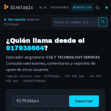
Sinologic
BLOG
OPERADORES
NUMERACIÓN
📡 Operadores
›
Números
›
🔍
917938664
¿Quién llama desde el
917938664
?
Operador asignatario:
COLT TECHNOLOGY SERVICES
.
Consulta valoraciones, comentarios y reportes de
spam de otros usuarios.
También buscado como:
917938664
·
917 938 664
·
+34 917
938 664
·
0034917938664
Consultar