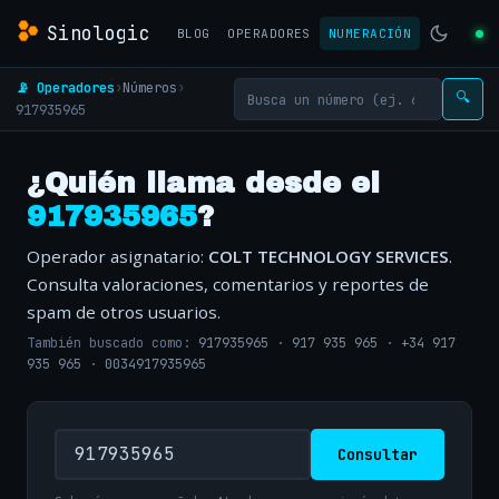
Sinologic
BLOG
OPERADORES
NUMERACIÓN
📡 Operadores
›
Números
›
🔍
917935965
¿Quién llama desde el
917935965
?
Operador asignatario:
COLT TECHNOLOGY SERVICES
.
Consulta valoraciones, comentarios y reportes de
spam de otros usuarios.
También buscado como:
917935965
·
917 935 965
·
+34 917
935 965
·
0034917935965
Consultar