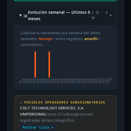
Evolución semanal — últimos 6
2 😡 · 0
📊
▾
meses
💬
Cada barra representa una semana del último
semestre.
Naranja
= votos negativos,
amarillo
=
comentarios.
09/02
16/02
23/02
02/03
09/03
16/03
23/03
30/03
06/04
13/04
20/04
27/04
04/05
11/05
18/05
25/05
01/06
08/06
15/06
22/06
29/06
06/07
13/07
20/07
27/07
03/08
⚠️ POSIBLES OPERADORES SUBASIGNATARIOS
COLT TECHNOLOGY SERVICES, S.A.
UNIPERSONAL
tiene 20 subasignaciones
registradas de tipo
Geográfico
.
Mostrar lista ▾