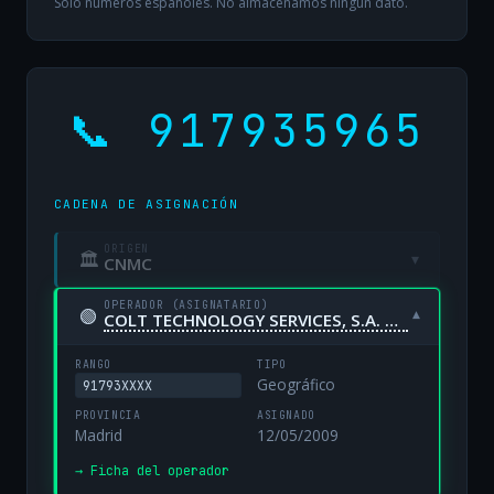
Solo números españoles. No almacenamos ningún dato.
📞 917935965
CADENA DE ASIGNACIÓN
ORIGEN
🏛
▾
CNMC
OPERADOR (ASIGNATARIO)
🟢
▾
COLT TECHNOLOGY SERVICES, S.A. UNIPERSONAL
RANGO
TIPO
Geográfico
91793XXXX
PROVINCIA
ASIGNADO
Madrid
12/05/2009
→ Ficha del operador