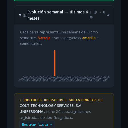
Evolución semanal — últimos 6
1 😡 · 0
📊
▾
meses
💬
Cada barra representa una semana del último
semestre.
Naranja
= votos negativos,
amarillo
=
comentarios.
09/02
16/02
23/02
02/03
09/03
16/03
23/03
30/03
06/04
13/04
20/04
27/04
04/05
11/05
18/05
25/05
01/06
08/06
15/06
22/06
29/06
06/07
13/07
20/07
27/07
03/08
⚠️ POSIBLES OPERADORES SUBASIGNATARIOS
COLT TECHNOLOGY SERVICES, S.A.
UNIPERSONAL
tiene 20 subasignaciones
registradas de tipo
Geográfico
.
Mostrar lista ▾