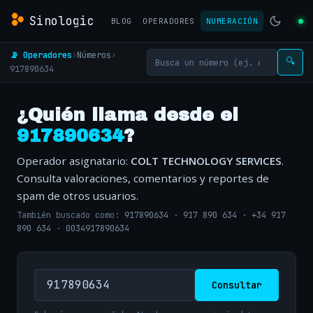
Sinologic
BLOG
OPERADORES
NUMERACIÓN
📡 Operadores
›
Números
›
🔍
917890634
¿Quién llama desde el
917890634
?
Operador asignatario:
COLT TECHNOLOGY SERVICES
.
Consulta valoraciones, comentarios y reportes de
spam de otros usuarios.
También buscado como:
917890634
·
917 890 634
·
+34 917
890 634
·
0034917890634
Consultar