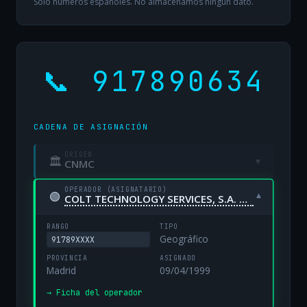
Solo números españoles. No almacenamos ningún dato.
📞 917890634
CADENA DE ASIGNACIÓN
ORIGEN
🏛
▾
CNMC
OPERADOR (ASIGNATARIO)
🟢
▾
COLT TECHNOLOGY SERVICES, S.A. UNIPERSONAL
RANGO
TIPO
Geográfico
91789XXXX
PROVINCIA
ASIGNADO
Madrid
09/04/1999
→ Ficha del operador