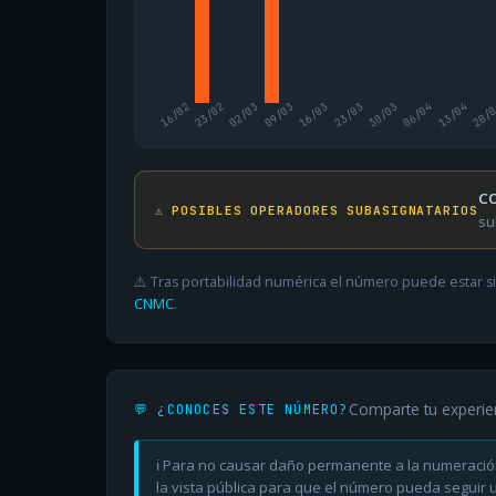
16/02
23/02
02/03
09/03
16/03
23/03
30/03
06/04
13/04
20/
CO
⚠️ POSIBLES OPERADORES SUBASIGNATARIOS
su
⚠️ Tras portabilidad numérica el número puede estar si
CNMC
.
Comparte tu experie
💬 ¿CONOCES ESTE NÚMERO?
ℹ️ Para no causar daño permanente a la numeració
la vista pública para que el número pueda seguir ut