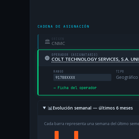
CADENA DE ASIGNACIÓN
ORIGEN
🏛
CNMC
OPERADOR (ASIGNATARIO)
🟢
COLT TECHNOLOGY SERVICES, S.A. UN
RANGO
TIPO
Geográfico
91788XXXX
→ Ficha del operador
📊
Evolución semanal — últimos 6 meses
Cada barra representa una semana del último sem