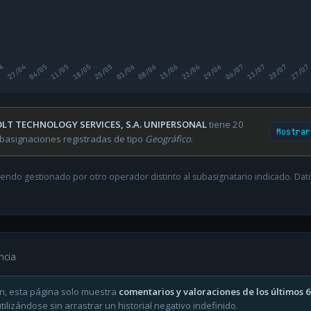
04
27/04
04/05
11/05
18/05
25/05
01/06
08/06
15/06
22/06
29/06
06/07
13/07
20/07
27/07
LT TECHNOLOGY SERVICES, S.A. UNIPERSONAL
tiene 20
Mostrar
basignaciones registradas de tipo
Geográfico
.
endo gestionado por otro operador distinto al subasignatario indicado. Datos
ncia
n, esta página solo muestra
comentarios y valoraciones de los últimos 
ilizándose sin arrastrar un historial negativo indefinido.