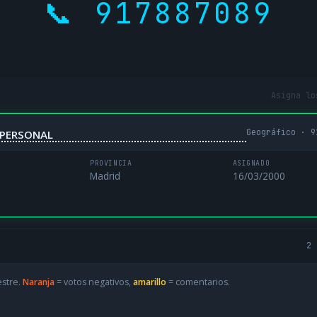
📞 917887089
Asigna lo
Geográfico · 9
IPERSONAL
PROVINCIA
ASIGNADO
Madrid
16/03/2000
2 
estre.
Naranja
= votos negativos,
amarillo
= comentarios.