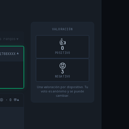
VALORACIÓN
▾
s rangos
👍
0
POSITIVO
▾
1788XXXX
😡
3
NEGATIVO
Una valoración por dispositivo. Tu
voto es anónimo y se puede
cambiar.
▾
😡 · 0 💬