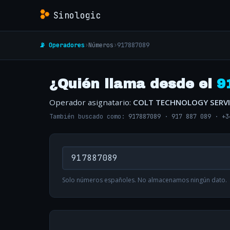
Sinologic
📡 Operadores
›
Números
›
917887089
¿Quién llama desde el
9
Operador asignatario:
COLT TECHNOLOGY SERVI
También buscado como:
917887089
·
917 887 089
·
+3
Solo números españoles. No almacenamos ningún dato.