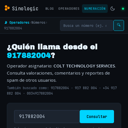
Sinologic
BLOG
OPERADORES
NUMERACIÓN
📡 Operadores
›
Números
›
🔍
917882004
¿Quién llama desde el
917882004
?
Operador asignatario:
COLT TECHNOLOGY SERVICES
.
Consulta valoraciones, comentarios y reportes de
spam de otros usuarios.
También buscado como:
917882004
·
917 882 004
·
+34 917
882 004
·
0034917882004
Consultar