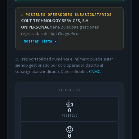
⚠️ POSIBLES OPERADORES SUBASIGNATARIOS
COLT TECHNOLOGY SERVICES, S.A.
UNIPERSONAL
tiene 20 subasignaciones
registradas de tipo
Geográfico
.
Mostrar lista ▾
⚠️ Tras portabilidad numérica el número puede estar
siendo gestionado por otro operador distinto al
subasignatario indicado. Datos oficiales:
CNMC
.
VALORACIÓN
👍
0
POSITIVO
😡
0