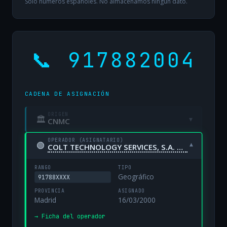
Solo números españoles. No almacenamos ningún dato.
📞 917882004
CADENA DE ASIGNACIÓN
ORIGEN
🏛
▾
CNMC
OPERADOR (ASIGNATARIO)
🟢
▾
COLT TECHNOLOGY SERVICES, S.A. UNIPERSONAL
RANGO
TIPO
Geográfico
91788XXXX
PROVINCIA
ASIGNADO
Madrid
16/03/2000
→ Ficha del operador