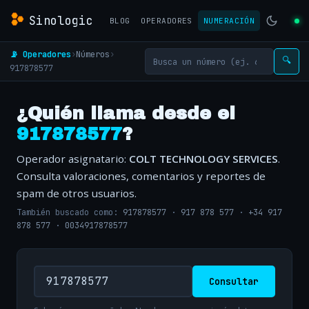
Sinologic
BLOG
OPERADORES
NUMERACIÓN
📡 Operadores
›
Números
›
🔍
917878577
¿Quién llama desde el
917878577
?
Operador asignatario:
COLT TECHNOLOGY SERVICES
.
Consulta valoraciones, comentarios y reportes de
spam de otros usuarios.
También buscado como:
917878577
·
917 878 577
·
+34 917
878 577
·
0034917878577
Consultar