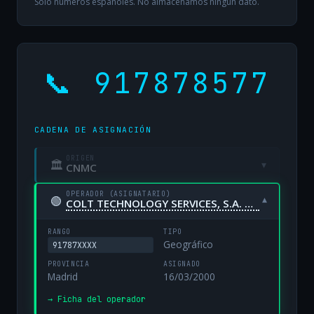
Solo números españoles. No almacenamos ningún dato.
📞 917878577
CADENA DE ASIGNACIÓN
ORIGEN
🏛
▾
CNMC
OPERADOR (ASIGNATARIO)
🟢
▾
COLT TECHNOLOGY SERVICES, S.A. UNIPERSONAL
RANGO
TIPO
Geográfico
91787XXXX
PROVINCIA
ASIGNADO
Madrid
16/03/2000
→ Ficha del operador