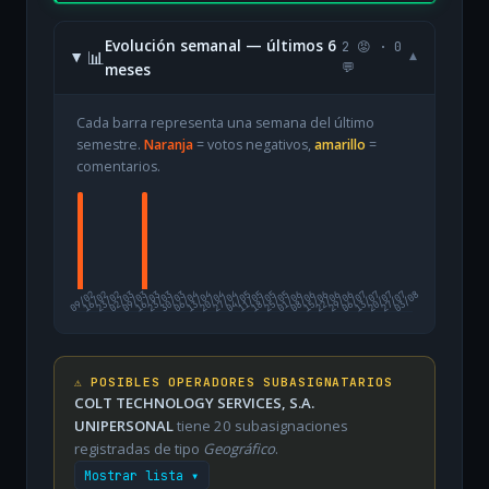
Evolución semanal — últimos 6
2 😡 · 0
📊
▾
meses
💬
Cada barra representa una semana del último
semestre.
Naranja
= votos negativos,
amarillo
=
comentarios.
09/02
16/02
23/02
02/03
09/03
16/03
23/03
30/03
06/04
13/04
20/04
27/04
04/05
11/05
18/05
25/05
01/06
08/06
15/06
22/06
29/06
06/07
13/07
20/07
27/07
03/08
⚠️ POSIBLES OPERADORES SUBASIGNATARIOS
COLT TECHNOLOGY SERVICES, S.A.
UNIPERSONAL
tiene 20 subasignaciones
registradas de tipo
Geográfico
.
Mostrar lista ▾