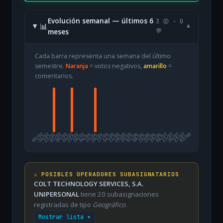
Evolución semanal — últimos 6
3 😡 · 0
📊
▾
meses
💬
Cada barra representa una semana del último
semestre.
Naranja
= votos negativos,
amarillo
=
comentarios.
09/02
16/02
23/02
02/03
09/03
16/03
23/03
30/03
06/04
13/04
20/04
27/04
04/05
11/05
18/05
25/05
01/06
08/06
15/06
22/06
29/06
06/07
13/07
20/07
27/07
03/08
⚠️ POSIBLES OPERADORES SUBASIGNATARIOS
COLT TECHNOLOGY SERVICES, S.A.
UNIPERSONAL
tiene 20 subasignaciones
registradas de tipo
Geográfico
.
Mostrar lista ▾