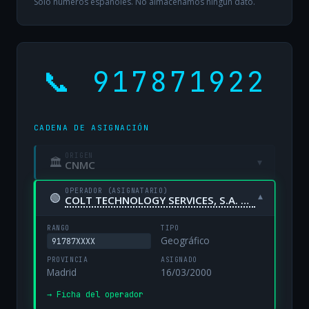
Solo números españoles. No almacenamos ningún dato.
📞 917871922
CADENA DE ASIGNACIÓN
ORIGEN
🏛
▾
CNMC
OPERADOR (ASIGNATARIO)
🟢
▾
COLT TECHNOLOGY SERVICES, S.A. UNIPERSONAL
RANGO
TIPO
Geográfico
91787XXXX
PROVINCIA
ASIGNADO
Madrid
16/03/2000
→ Ficha del operador