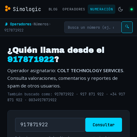
Sinologic
BLOG
OPERADORES
NUMERACIÓN
📡 Operadores
›
Números
›
🔍
917871922
¿Quién llama desde el
917871922
?
Operador asignatario:
COLT TECHNOLOGY SERVICES
.
Consulta valoraciones, comentarios y reportes de
spam de otros usuarios.
También buscado como:
917871922
·
917 871 922
·
+34 917
871 922
·
0034917871922
Consultar