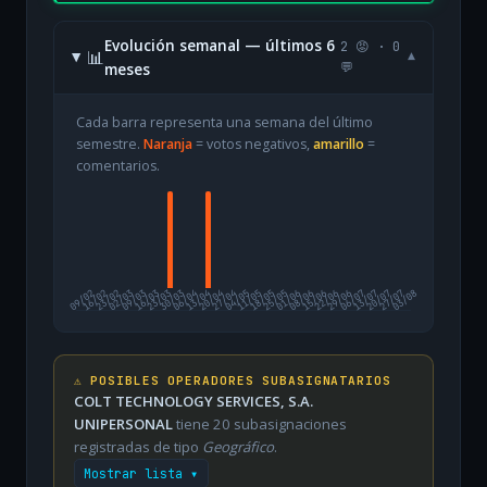
Evolución semanal — últimos 6
2 😡 · 0
📊
▾
meses
💬
Cada barra representa una semana del último
semestre.
Naranja
= votos negativos,
amarillo
=
comentarios.
09/02
16/02
23/02
02/03
09/03
16/03
23/03
30/03
06/04
13/04
20/04
27/04
04/05
11/05
18/05
25/05
01/06
08/06
15/06
22/06
29/06
06/07
13/07
20/07
27/07
03/08
⚠️ POSIBLES OPERADORES SUBASIGNATARIOS
COLT TECHNOLOGY SERVICES, S.A.
UNIPERSONAL
tiene 20 subasignaciones
registradas de tipo
Geográfico
.
Mostrar lista ▾