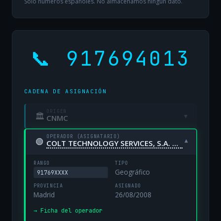
Solo números españoles. No almacenamos ningún dato.
📞 917694013
CADENA DE ASIGNACIÓN
ORIGEN
🏛
▾
CNMC
OPERADOR (ASIGNATARIO)
🟢
▾
COLT TECHNOLOGY SERVICES, S.A. UNIPERSONAL
RANGO
TIPO
Geográfico
91769XXXX
PROVINCIA
ASIGNADO
Madrid
26/08/2008
→ Ficha del operador