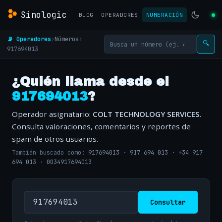
Sinologic
BLOG
OPERADORES
NUMERACIÓN
📡 Operadores
›
Números
›
🔍
917694013
¿Quién llama desde el
917694013
?
Operador asignatario:
COLT TECHNOLOGY SERVICES
.
Consulta valoraciones, comentarios y reportes de
spam de otros usuarios.
También buscado como:
917694013
·
917 694 013
·
+34 917
694 013
·
0034917694013
Consultar