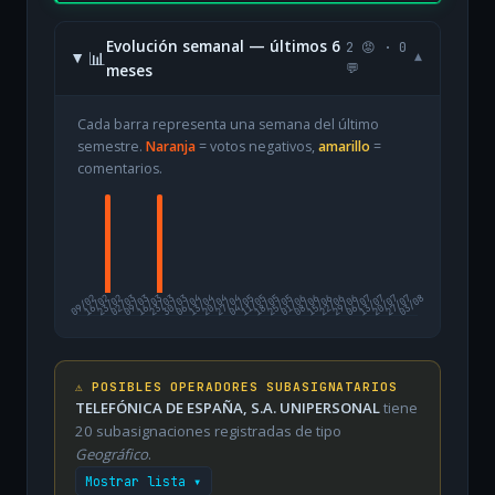
Evolución semanal — últimos 6
2 😡 · 0
📊
▾
meses
💬
Cada barra representa una semana del último
semestre.
Naranja
= votos negativos,
amarillo
=
comentarios.
09/02
16/02
23/02
02/03
09/03
16/03
23/03
30/03
06/04
13/04
20/04
27/04
04/05
11/05
18/05
25/05
01/06
08/06
15/06
22/06
29/06
06/07
13/07
20/07
27/07
03/08
⚠️ POSIBLES OPERADORES SUBASIGNATARIOS
TELEFÓNICA DE ESPAÑA, S.A. UNIPERSONAL
tiene
20 subasignaciones registradas de tipo
Geográfico
.
Mostrar lista ▾