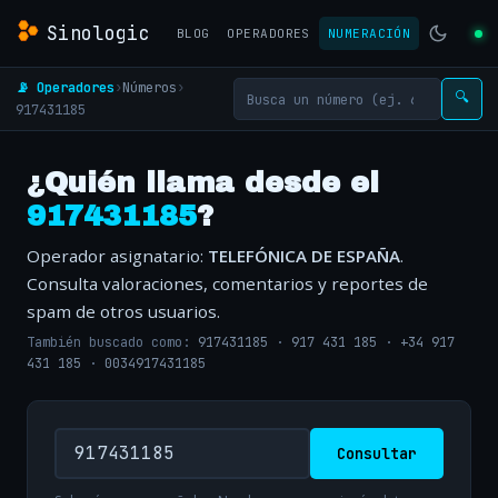
Sinologic
BLOG
OPERADORES
NUMERACIÓN
📡 Operadores
›
Números
›
🔍
917431185
¿Quién llama desde el
917431185
?
Operador asignatario:
TELEFÓNICA DE ESPAÑA
.
Consulta valoraciones, comentarios y reportes de
spam de otros usuarios.
También buscado como:
917431185
·
917 431 185
·
+34 917
431 185
·
0034917431185
Consultar