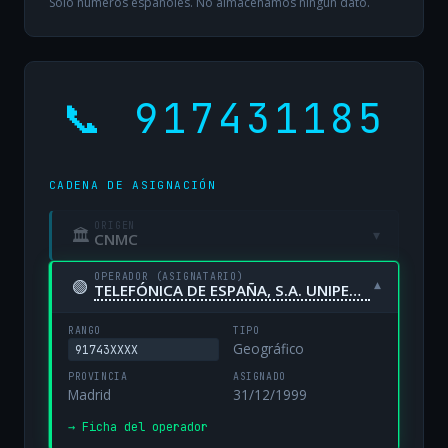
Solo números españoles. No almacenamos ningún dato.
📞 917431185
CADENA DE ASIGNACIÓN
ORIGEN
🏛
▾
CNMC
OPERADOR (ASIGNATARIO)
🟢
▾
TELEFÓNICA DE ESPAÑA, S.A. UNIPERSONAL
RANGO
TIPO
Geográfico
91743XXXX
PROVINCIA
ASIGNADO
Madrid
31/12/1999
→ Ficha del operador