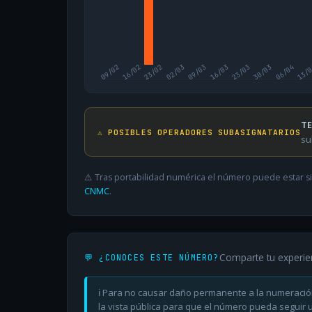
09/02
16/02
23/02
02/03
09/03
16/03
23/03
30/03
06/04
13/
TE
⚠️ POSIBLES OPERADORES SUBASIGNATARIOS
su
⚠️ Tras portabilidad numérica el número puede estar si
CNMC
.
Comparte tu experie
💬 ¿CONOCES ESTE NÚMERO?
ℹ️ Para no causar daño permanente a la numeració
la vista pública para que el número pueda seguir ut