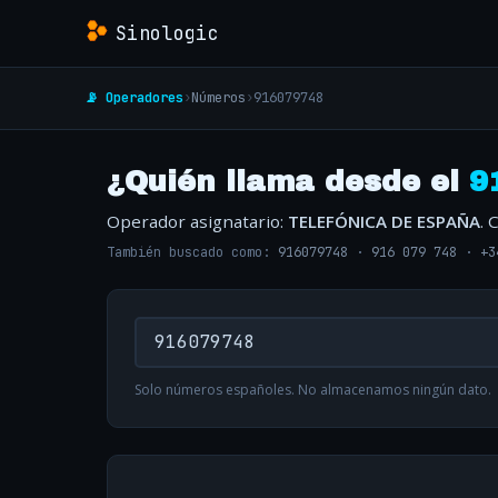
Sinologic
📡 Operadores
›
Números
›
916079748
¿Quién llama desde el
9
Operador asignatario:
TELEFÓNICA DE ESPAÑA
. 
También buscado como:
916079748
·
916 079 748
·
+3
Solo números españoles. No almacenamos ningún dato.