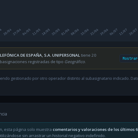
04
20/04
27/04
04/05
11/05
18/05
25/05
01/06
08/06
15/06
22/06
29/06
06/07
13/07
20/07
LEFÓNICA DE ESPAÑA, S.A. UNIPERSONAL
tiene 20
Mostrar
basignaciones registradas de tipo
Geográfico
.
endo gestionado por otro operador distinto al subasignatario indicado. Datos
ncia
n, esta página solo muestra
comentarios y valoraciones de los últimos 
ilizándose sin arrastrar un historial negativo indefinido.