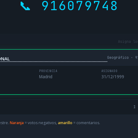
📞 916079748
Asigna lo
Geográfico · 9
ONAL
PROVINCIA
ASIGNADO
Madrid
31/12/1999
1 
estre.
Naranja
= votos negativos,
amarillo
= comentarios.