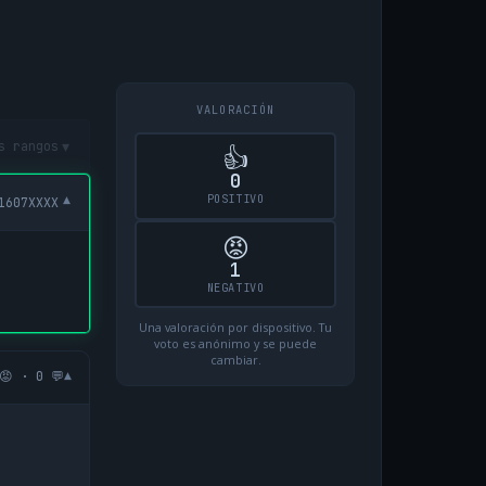
VALORACIÓN
▾
s rangos
👍
0
POSITIVO
▾
1607XXXX
😡
1
NEGATIVO
Una valoración por dispositivo. Tu
voto es anónimo y se puede
cambiar.
▾
😡 · 0 💬