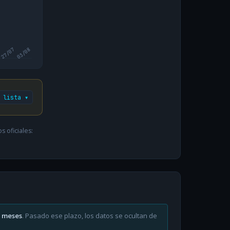
27/07
03/08
 lista ▾
 oficiales:
6 meses
. Pasado ese plazo, los datos se ocultan de