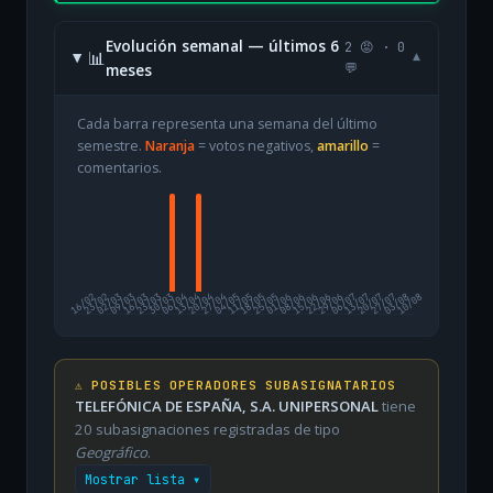
Evolución semanal — últimos 6
2 😡 · 0
📊
▾
meses
💬
Cada barra representa una semana del último
semestre.
Naranja
= votos negativos,
amarillo
=
comentarios.
16/02
23/02
02/03
09/03
16/03
23/03
30/03
06/04
13/04
20/04
27/04
04/05
11/05
18/05
25/05
01/06
08/06
15/06
22/06
29/06
06/07
13/07
20/07
27/07
03/08
10/08
⚠️ POSIBLES OPERADORES SUBASIGNATARIOS
TELEFÓNICA DE ESPAÑA, S.A. UNIPERSONAL
tiene
20 subasignaciones registradas de tipo
Geográfico
.
Mostrar lista ▾