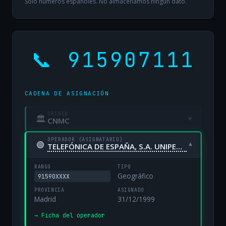
Solo números españoles. No almacenamos ningún dato.
📞 915907111
CADENA DE ASIGNACIÓN
ORIGEN
🏛
▾
CNMC
OPERADOR (ASIGNATARIO)
🟢
▾
TELEFÓNICA DE ESPAÑA, S.A. UNIPERSONAL
RANGO
TIPO
Geográfico
91590XXXX
PROVINCIA
ASIGNADO
Madrid
31/12/1999
→ Ficha del operador