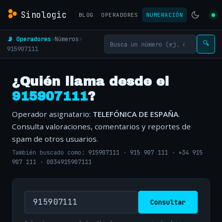
Sinologic
BLOG
OPERADORES
NUMERACIÓN
📡 Operadores
›
Números
›
🔍
915907111
¿Quién llama desde el
915907111
?
Operador asignatario:
TELEFÓNICA DE ESPAÑA
.
Consulta valoraciones, comentarios y reportes de
spam de otros usuarios.
También buscado como:
915907111
·
915 907 111
·
+34 915
907 111
·
0034915907111
Consultar