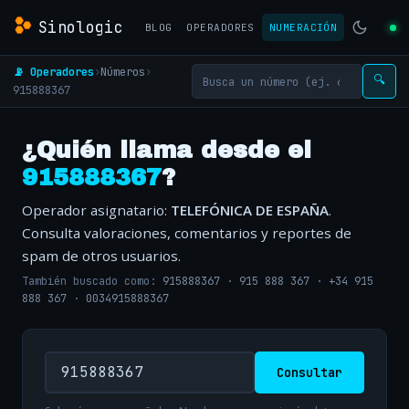
Sinologic
BLOG
OPERADORES
NUMERACIÓN
📡 Operadores
›
Números
›
🔍
915888367
¿Quién llama desde el
915888367
?
Operador asignatario:
TELEFÓNICA DE ESPAÑA
.
Consulta valoraciones, comentarios y reportes de
spam de otros usuarios.
También buscado como:
915888367
·
915 888 367
·
+34 915
888 367
·
0034915888367
Consultar