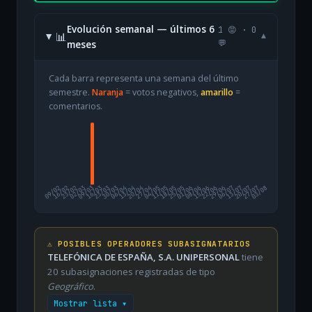
Evolución semanal — últimos 6
1 😡 · 0
📊
▾
meses
💬
Cada barra representa una semana del último
semestre.
Naranja
= votos negativos,
amarillo
=
comentarios.
09/02
16/02
23/02
02/03
09/03
16/03
23/03
30/03
06/04
13/04
20/04
27/04
04/05
11/05
18/05
25/05
01/06
08/06
15/06
22/06
29/06
06/07
13/07
20/07
27/07
03/08
⚠️ POSIBLES OPERADORES SUBASIGNATARIOS
TELEFÓNICA DE ESPAÑA, S.A. UNIPERSONAL
tiene
20 subasignaciones registradas de tipo
Geográfico
.
Mostrar lista ▾