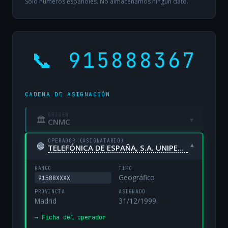
Solo números españoles. No almacenamos ningún dato.
📞 915888367
CADENA DE ASIGNACIÓN
ORIGEN
🏛
▾
CNMC
OPERADOR (ASIGNATARIO)
🟢
▾
TELEFÓNICA DE ESPAÑA, S.A. UNIPERSONAL
RANGO
TIPO
Geográfico
91588XXXX
PROVINCIA
ASIGNADO
Madrid
31/12/1999
→ Ficha del operador