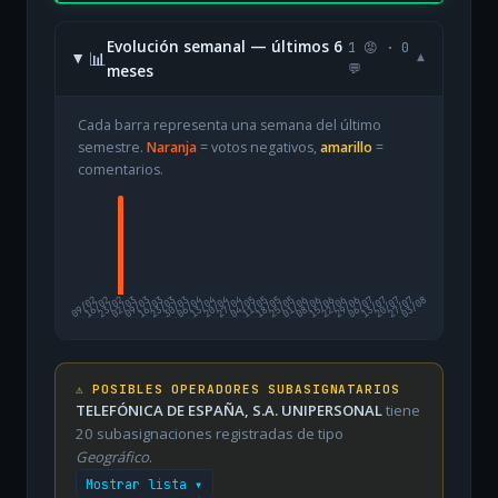
Evolución semanal — últimos 6
1 😡 · 0
📊
▾
meses
💬
Cada barra representa una semana del último
semestre.
Naranja
= votos negativos,
amarillo
=
comentarios.
09/02
16/02
23/02
02/03
09/03
16/03
23/03
30/03
06/04
13/04
20/04
27/04
04/05
11/05
18/05
25/05
01/06
08/06
15/06
22/06
29/06
06/07
13/07
20/07
27/07
03/08
⚠️ POSIBLES OPERADORES SUBASIGNATARIOS
TELEFÓNICA DE ESPAÑA, S.A. UNIPERSONAL
tiene
20 subasignaciones registradas de tipo
Geográfico
.
Mostrar lista ▾