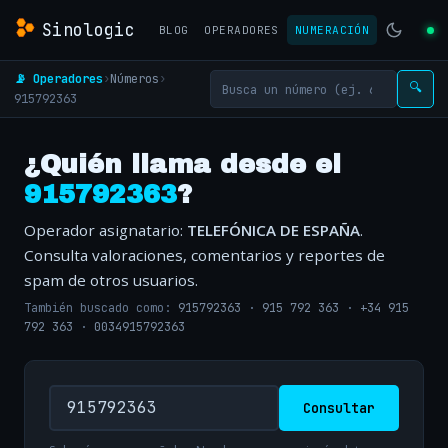
Sinologic
BLOG
OPERADORES
NUMERACIÓN
📡 Operadores
›
Números
›
🔍
915792363
¿Quién llama desde el
915792363
?
Operador asignatario:
TELEFÓNICA DE ESPAÑA
.
Consulta valoraciones, comentarios y reportes de
spam de otros usuarios.
También buscado como:
915792363
·
915 792 363
·
+34 915
792 363
·
0034915792363
Consultar