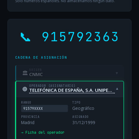
Solo números españoles. No almacenamos ningún dato.
📞 915792363
CADENA DE ASIGNACIÓN
ORIGEN
🏛
▾
CNMC
OPERADOR (ASIGNATARIO)
🟢
▾
TELEFÓNICA DE ESPAÑA, S.A. UNIPERSONAL
RANGO
TIPO
Geográfico
91579XXXX
PROVINCIA
ASIGNADO
Madrid
31/12/1999
→ Ficha del operador