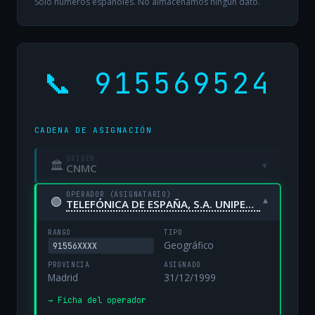
Solo números españoles. No almacenamos ningún dato.
📞 915569524
CADENA DE ASIGNACIÓN
ORIGEN
🏛
▾
CNMC
OPERADOR (ASIGNATARIO)
🟢
▾
TELEFÓNICA DE ESPAÑA, S.A. UNIPERSONAL
RANGO
TIPO
Geográfico
91556XXXX
PROVINCIA
ASIGNADO
Madrid
31/12/1999
→ Ficha del operador