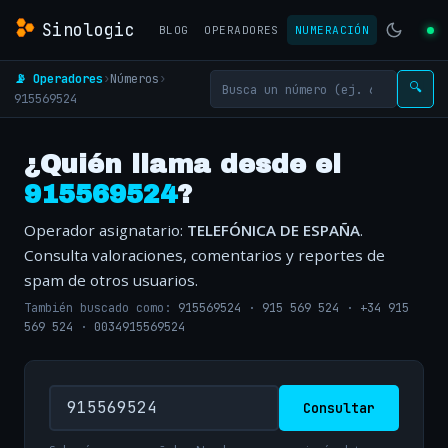
Sinologic
BLOG
OPERADORES
NUMERACIÓN
📡 Operadores
›
Números
›
🔍
915569524
¿Quién llama desde el
915569524
?
Operador asignatario:
TELEFÓNICA DE ESPAÑA
.
Consulta valoraciones, comentarios y reportes de
spam de otros usuarios.
También buscado como:
915569524
·
915 569 524
·
+34 915
569 524
·
0034915569524
Consultar