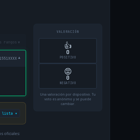
VALORACIÓN
▾
s rangos
👍
0
POSITIVO
▾
1551XXXX
😡
0
NEGATIVO
Una valoración por dispositivo. Tu
voto es anónimo y se puede
cambiar.
 lista ▾
 oficiales: