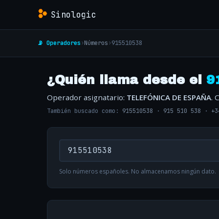
Sinologic
📡 Operadores
›
Números
›
915510538
¿Quién llama desde el
9
Operador asignatario:
TELEFÓNICA DE ESPAÑA
. 
También buscado como:
915510538
·
915 510 538
·
+3
Solo números españoles. No almacenamos ningún dato.