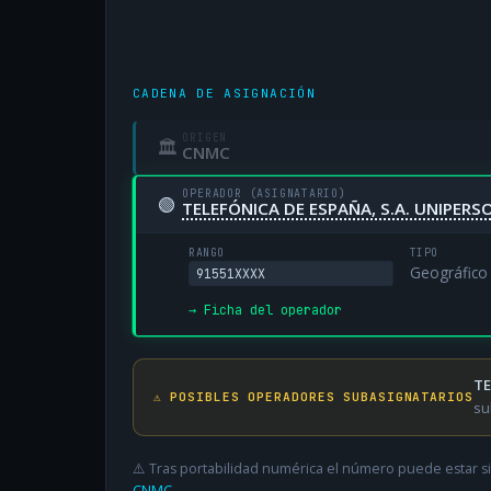
CADENA DE ASIGNACIÓN
ORIGEN
🏛
CNMC
OPERADOR (ASIGNATARIO)
🟢
TELEFÓNICA DE ESPAÑA, S.A. UNIPERS
RANGO
TIPO
Geográfico
91551XXXX
→ Ficha del operador
TE
⚠️ POSIBLES OPERADORES SUBASIGNATARIOS
su
⚠️ Tras portabilidad numérica el número puede estar si
CNMC
.