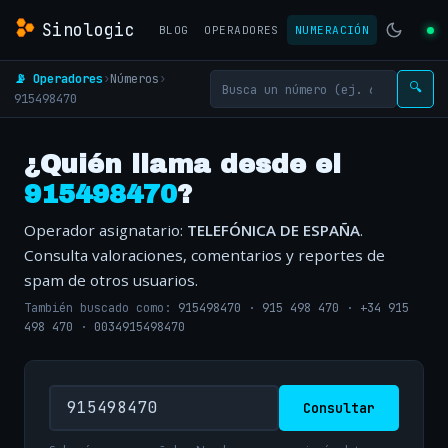
Sinologic
BLOG
OPERADORES
NUMERACIÓN
📡 Operadores
›
Números
›
🔍
915498470
¿Quién llama desde el
915498470
?
Operador asignatario:
TELEFÓNICA DE ESPAÑA
.
Consulta valoraciones, comentarios y reportes de
spam de otros usuarios.
También buscado como:
915498470
·
915 498 470
·
+34 915
498 470
·
0034915498470
Consultar