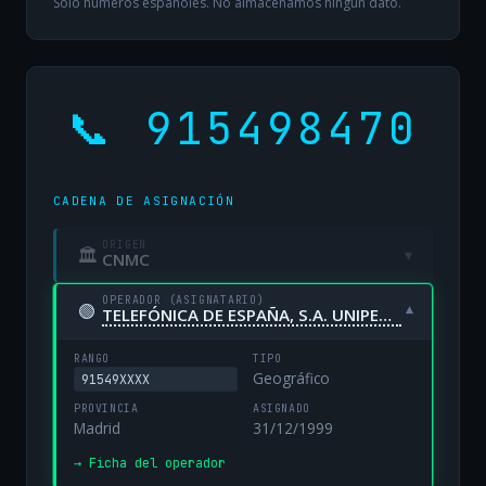
Solo números españoles. No almacenamos ningún dato.
📞 915498470
CADENA DE ASIGNACIÓN
ORIGEN
🏛
▾
CNMC
OPERADOR (ASIGNATARIO)
🟢
▾
TELEFÓNICA DE ESPAÑA, S.A. UNIPERSONAL
RANGO
TIPO
Geográfico
91549XXXX
PROVINCIA
ASIGNADO
Madrid
31/12/1999
→ Ficha del operador