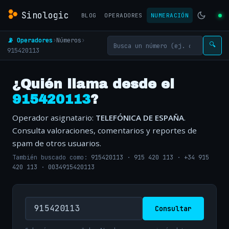
Sinologic
BLOG
OPERADORES
NUMERACIÓN
📡 Operadores
›
Números
›
🔍
915420113
¿Quién llama desde el
915420113
?
Operador asignatario:
TELEFÓNICA DE ESPAÑA
.
Consulta valoraciones, comentarios y reportes de
spam de otros usuarios.
También buscado como:
915420113
·
915 420 113
·
+34 915
420 113
·
0034915420113
Consultar