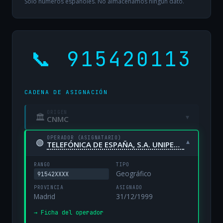
Solo números españoles. No almacenamos ningún dato.
📞 915420113
CADENA DE ASIGNACIÓN
ORIGEN
🏛
▾
CNMC
OPERADOR (ASIGNATARIO)
🟢
▾
TELEFÓNICA DE ESPAÑA, S.A. UNIPERSONAL
RANGO
TIPO
Geográfico
91542XXXX
PROVINCIA
ASIGNADO
Madrid
31/12/1999
→ Ficha del operador