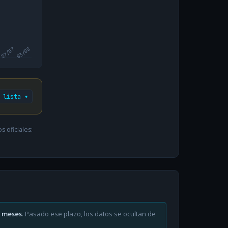
27/07
03/08
 lista ▾
 oficiales:
6 meses
. Pasado ese plazo, los datos se ocultan de