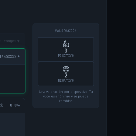
VALORACIÓN
▾
s rangos
👍
0
POSITIVO
▾
1540XXXX
😡
2
NEGATIVO
Una valoración por dispositivo. Tu
voto es anónimo y se puede
cambiar.
▾
😡 · 0 💬