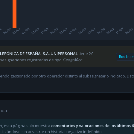
04
20/04
27/04
04/05
11/05
18/05
25/05
01/06
08/06
15/06
22/06
29/06
06/07
13/07
20/07
LEFÓNICA DE ESPAÑA, S.A. UNIPERSONAL
tiene 20
Mostrar
basignaciones registradas de tipo
Geográfico
.
endo gestionado por otro operador distinto al subasignatario indicado. Datos
ncia
n, esta página solo muestra
comentarios y valoraciones de los últimos 
ilizándose sin arrastrar un historial negativo indefinido.