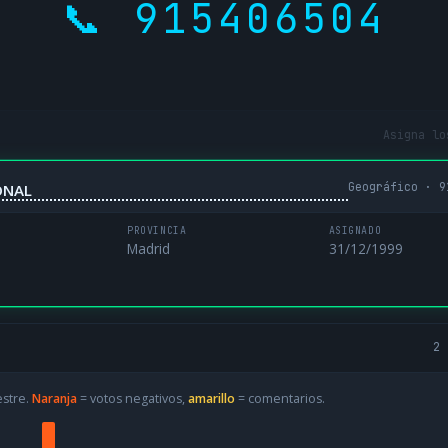
📞 915406504
Asigna lo
Geográfico · 9
ONAL
PROVINCIA
ASIGNADO
Madrid
31/12/1999
2 
estre.
Naranja
= votos negativos,
amarillo
= comentarios.