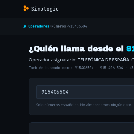
Sinologic
📡 Operadores
›
Números
›
915406504
¿Quién llama desde el
9
Operador asignatario:
TELEFÓNICA DE ESPAÑA
. 
También buscado como:
915406504
·
915 406 504
·
+3
Solo números españoles. No almacenamos ningún dato.