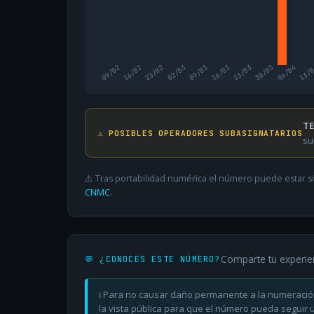
09/02
16/02
23/02
02/03
09/03
16/03
23/03
30/03
06/04
13/
TE
⚠️ POSIBLES OPERADORES SUBASIGNATARIOS
su
⚠️ Tras portabilidad numérica el número puede estar si
CNMC
.
Comparte tu experie
💬 ¿CONOCES ESTE NÚMERO?
ℹ️ Para no causar daño permanente a la numeració
la vista pública para que el número pueda seguir ut