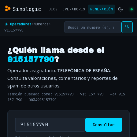
Sinologic
BLOG
OPERADORES
NUMERACIÓN
📡 Operadores
›
Números
›
🔍
915157790
¿Quién llama desde el
915157790
?
Operador asignatario:
TELEFÓNICA DE ESPAÑA
.
Consulta valoraciones, comentarios y reportes de
spam de otros usuarios.
También buscado como:
915157790
·
915 157 790
·
+34 915
157 790
·
0034915157790
Consultar