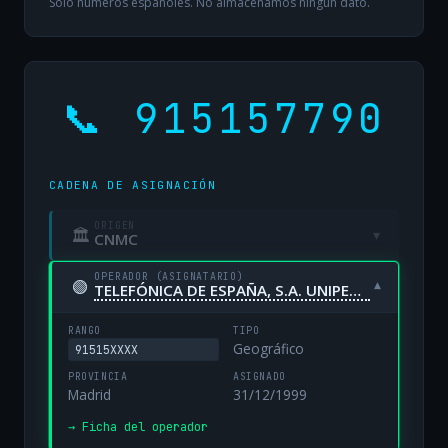
Solo números españoles. No almacenamos ningún dato.
📞 915157790
CADENA DE ASIGNACIÓN
ORIGEN
🏛
▾
CNMC
OPERADOR (ASIGNATARIO)
🟢
▾
TELEFÓNICA DE ESPAÑA, S.A. UNIPERSONAL
RANGO
TIPO
Geográfico
91515XXXX
PROVINCIA
ASIGNADO
Madrid
31/12/1999
→ Ficha del operador