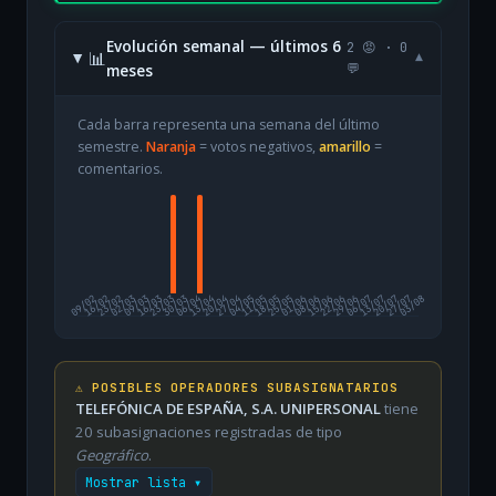
Evolución semanal — últimos 6
2 😡 · 0
📊
▾
meses
💬
Cada barra representa una semana del último
semestre.
Naranja
= votos negativos,
amarillo
=
comentarios.
09/02
16/02
23/02
02/03
09/03
16/03
23/03
30/03
06/04
13/04
20/04
27/04
04/05
11/05
18/05
25/05
01/06
08/06
15/06
22/06
29/06
06/07
13/07
20/07
27/07
03/08
⚠️ POSIBLES OPERADORES SUBASIGNATARIOS
TELEFÓNICA DE ESPAÑA, S.A. UNIPERSONAL
tiene
20 subasignaciones registradas de tipo
Geográfico
.
Mostrar lista ▾