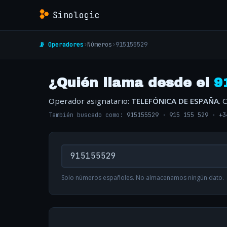
Sinologic
📡 Operadores
›
Números
›
915155529
¿Quién llama desde el
9
Operador asignatario:
TELEFÓNICA DE ESPAÑA
. 
También buscado como:
915155529
·
915 155 529
·
+3
Solo números españoles. No almacenamos ningún dato.