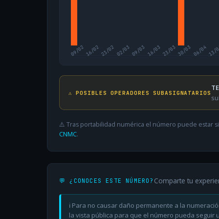
09/02
16/02
23/02
02/03
09/03
16/03
23/03
30/03
06/04
13/
TE
⚠️ POSIBLES OPERADORES SUBASIGNATARIOS
su
⚠️ Tras portabilidad numérica el número puede estar si
CNMC
.
Comparte tu experie
💬 ¿CONOCES ESTE NÚMERO?
ℹ️ Para no causar daño permanente a la numeració
la vista pública para que el número pueda seguir ut