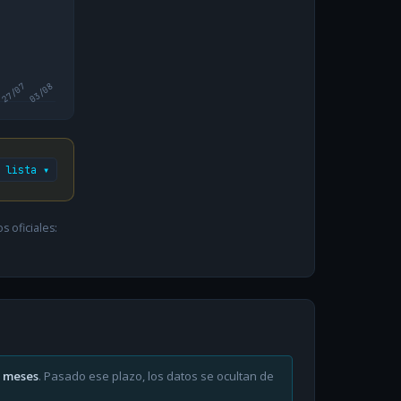
27/07
03/08
 lista ▾
 oficiales:
6 meses
. Pasado ese plazo, los datos se ocultan de