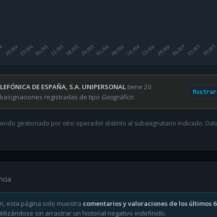
04
20/04
27/04
04/05
11/05
18/05
25/05
01/06
08/06
15/06
22/06
29/06
06/07
13/07
20/07
LEFÓNICA DE ESPAÑA, S.A. UNIPERSONAL
tiene 20
Mostrar
basignaciones registradas de tipo
Geográfico
.
endo gestionado por otro operador distinto al subasignatario indicado. Datos
ncia
n, esta página solo muestra
comentarios y valoraciones de los últimos 
ilizándose sin arrastrar un historial negativo indefinido.