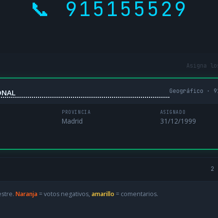
📞 915155529
Asigna lo
Geográfico · 9
ONAL
PROVINCIA
ASIGNADO
Madrid
31/12/1999
2 
estre.
Naranja
= votos negativos,
amarillo
= comentarios.