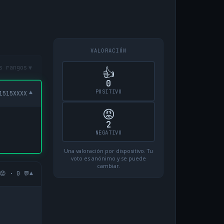
VALORACIÓN
▾
s rangos
👍
0
POSITIVO
▾
1515XXXX
😡
2
NEGATIVO
Una valoración por dispositivo. Tu
voto es anónimo y se puede
cambiar.
▾
😡 · 0 💬