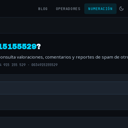
BLOG
OPERADORES
NUMERACIÓN
15155529
?
Consulta valoraciones, comentarios y reportes de spam de otr
4 915 155 529
·
0034915155529