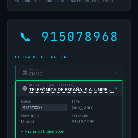
Solo números españoles. No almacenamos ningún dato.
📞 915078968
CADENA DE ASIGNACIÓN
ORIGEN
🏛
▾
CNMC
OPERADOR (ASIGNATARIO)
🟢
▾
TELEFÓNICA DE ESPAÑA, S.A. UNIPERSONAL
RANGO
TIPO
Geográfico
91507XXXX
PROVINCIA
ASIGNADO
Madrid
31/12/1999
→ Ficha del operador