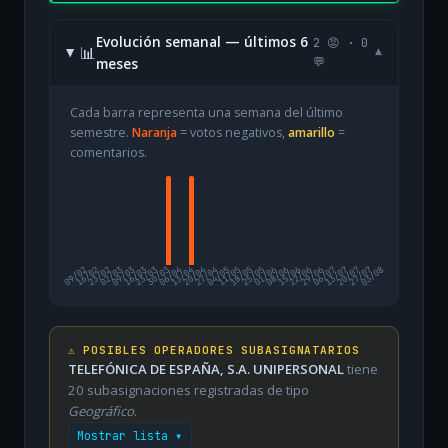
Evolución semanal — últimos 6
2 😡 · 0
📊
▾
meses
💬
Cada barra representa una semana del último
semestre.
Naranja
= votos negativos,
amarillo
=
comentarios.
09/02
16/02
23/02
02/03
09/03
16/03
23/03
30/03
06/04
13/04
20/04
27/04
04/05
11/05
18/05
25/05
01/06
08/06
15/06
22/06
29/06
06/07
13/07
20/07
27/07
03/08
⚠️ POSIBLES OPERADORES SUBASIGNATARIOS
TELEFÓNICA DE ESPAÑA, S.A. UNIPERSONAL
tiene
20 subasignaciones registradas de tipo
Geográfico
.
Mostrar lista ▾