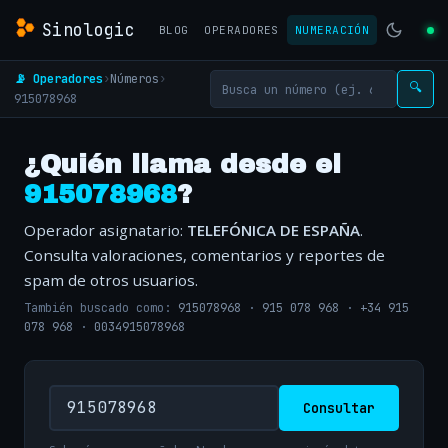
Sinologic
BLOG
OPERADORES
NUMERACIÓN
📡 Operadores
›
Números
›
🔍
915078968
¿Quién llama desde el
915078968
?
Operador asignatario:
TELEFÓNICA DE ESPAÑA
.
Consulta valoraciones, comentarios y reportes de
spam de otros usuarios.
También buscado como:
915078968
·
915 078 968
·
+34 915
078 968
·
0034915078968
Consultar