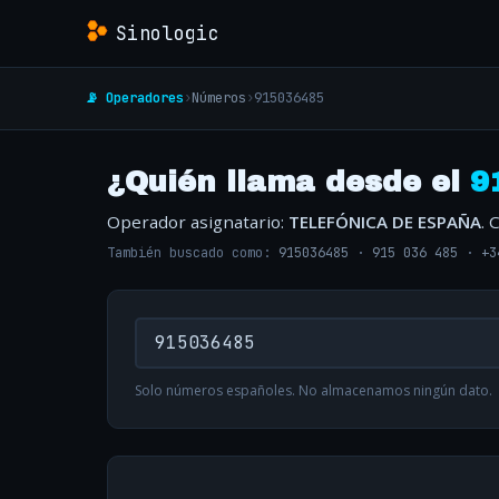
Sinologic
📡 Operadores
›
Números
›
915036485
¿Quién llama desde el
9
Operador asignatario:
TELEFÓNICA DE ESPAÑA
. 
También buscado como:
915036485
·
915 036 485
·
+3
Solo números españoles. No almacenamos ningún dato.