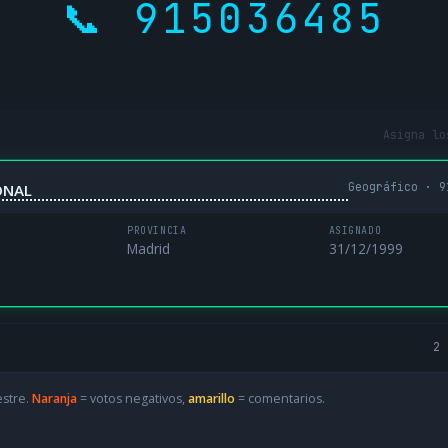
📞 915036485
Asigna lo
Geográfico · 9
ONAL
PROVINCIA
ASIGNADO
Madrid
31/12/1999
2 
estre.
Naranja
= votos negativos,
amarillo
= comentarios.