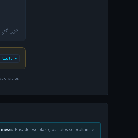
27/07
03/08
 lista ▾
 oficiales:
6 meses
. Pasado ese plazo, los datos se ocultan de