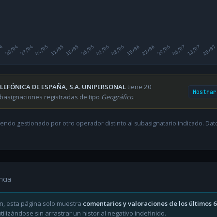
04
20/04
27/04
04/05
11/05
18/05
25/05
01/06
08/06
15/06
22/06
29/06
06/07
13/07
20/07
LEFÓNICA DE ESPAÑA, S.A. UNIPERSONAL
tiene 20
Mostrar
basignaciones registradas de tipo
Geográfico
.
endo gestionado por otro operador distinto al subasignatario indicado. Datos
ncia
n, esta página solo muestra
comentarios y valoraciones de los últimos 
ilizándose sin arrastrar un historial negativo indefinido.