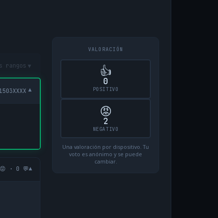
VALORACIÓN
▾
s rangos
👍
0
POSITIVO
▾
1503XXXX
😡
2
NEGATIVO
Una valoración por dispositivo. Tu
voto es anónimo y se puede
cambiar.
▾
😡 · 0 💬