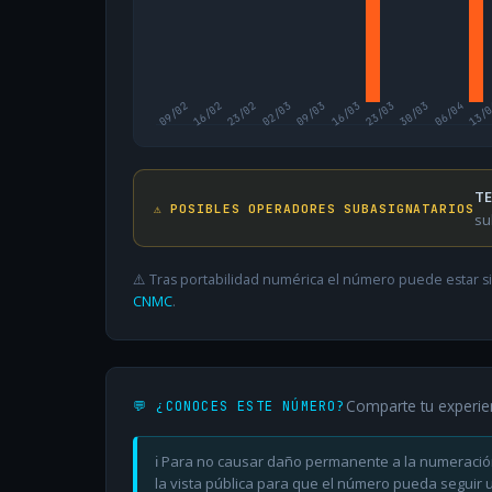
09/02
16/02
23/02
02/03
09/03
16/03
23/03
30/03
06/04
13/
TE
⚠️ POSIBLES OPERADORES SUBASIGNATARIOS
su
⚠️ Tras portabilidad numérica el número puede estar si
CNMC
.
Comparte tu experie
💬 ¿CONOCES ESTE NÚMERO?
ℹ️ Para no causar daño permanente a la numeració
la vista pública para que el número pueda seguir ut