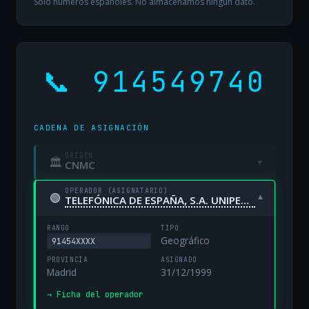
Solo números españoles. No almacenamos ningún dato.
📞 914549740
CADENA DE ASIGNACIÓN
ORIGEN
🏛
▾
CNMC
OPERADOR (ASIGNATARIO)
🟢
▾
TELEFÓNICA DE ESPAÑA, S.A. UNIPERSONAL
RANGO
TIPO
Geográfico
91454XXXX
PROVINCIA
ASIGNADO
Madrid
31/12/1999
→ Ficha del operador