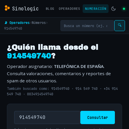
Sinologic
BLOG
OPERADORES
NUMERACIÓN
📡 Operadores
›
Números
›
🔍
914549740
¿Quién llama desde el
914549740
?
Operador asignatario:
TELEFÓNICA DE ESPAÑA
.
Consulta valoraciones, comentarios y reportes de
spam de otros usuarios.
También buscado como:
914549740
·
914 549 740
·
+34 914
549 740
·
0034914549740
Consultar