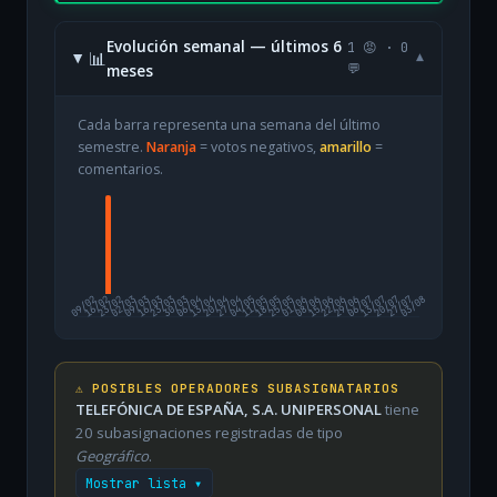
Evolución semanal — últimos 6
1 😡 · 0
📊
▾
meses
💬
Cada barra representa una semana del último
semestre.
Naranja
= votos negativos,
amarillo
=
comentarios.
09/02
16/02
23/02
02/03
09/03
16/03
23/03
30/03
06/04
13/04
20/04
27/04
04/05
11/05
18/05
25/05
01/06
08/06
15/06
22/06
29/06
06/07
13/07
20/07
27/07
03/08
⚠️ POSIBLES OPERADORES SUBASIGNATARIOS
TELEFÓNICA DE ESPAÑA, S.A. UNIPERSONAL
tiene
20 subasignaciones registradas de tipo
Geográfico
.
Mostrar lista ▾