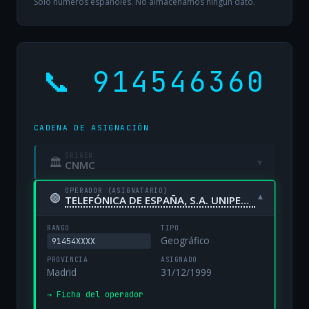
Solo números españoles. No almacenamos ningún dato.
📞 914546360
CADENA DE ASIGNACIÓN
ORIGEN
🏛
▾
CNMC
OPERADOR (ASIGNATARIO)
🟢
▾
TELEFÓNICA DE ESPAÑA, S.A. UNIPERSONAL
RANGO
TIPO
Geográfico
91454XXXX
PROVINCIA
ASIGNADO
Madrid
31/12/1999
→ Ficha del operador