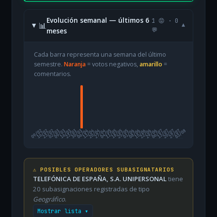
Evolución semanal — últimos 6
1 😡 · 0
📊
▾
meses
💬
Cada barra representa una semana del último
semestre.
Naranja
= votos negativos,
amarillo
=
comentarios.
09/02
16/02
23/02
02/03
09/03
16/03
23/03
30/03
06/04
13/04
20/04
27/04
04/05
11/05
18/05
25/05
01/06
08/06
15/06
22/06
29/06
06/07
13/07
20/07
27/07
03/08
⚠️ POSIBLES OPERADORES SUBASIGNATARIOS
TELEFÓNICA DE ESPAÑA, S.A. UNIPERSONAL
tiene
20 subasignaciones registradas de tipo
Geográfico
.
Mostrar lista ▾