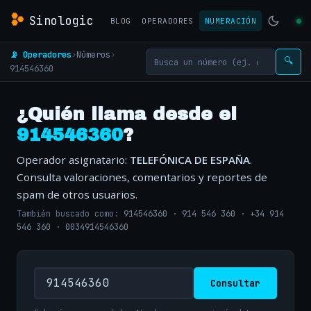
Sinologic
BLOG
OPERADORES
NUMERACIÓN
📡 Operadores
›
Números
›
🔍
914546360
¿Quién llama desde el
914546360
?
Operador asignatario:
TELEFÓNICA DE ESPAÑA
.
Consulta valoraciones, comentarios y reportes de
spam de otros usuarios.
También buscado como:
914546360
·
914 546 360
·
+34 914
546 360
·
0034914546360
Consultar