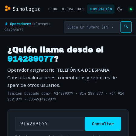
Sinologic
BLOG
OPERADORES
NUMERACIÓN
📡 Operadores
›
Números
›
🔍
914289077
¿Quién llama desde el
914289077
?
Operador asignatario:
TELEFÓNICA DE ESPAÑA
.
Consulta valoraciones, comentarios y reportes de
spam de otros usuarios.
También buscado como:
914289077
·
914 289 077
·
+34 914
289 077
·
0034914289077
Consultar