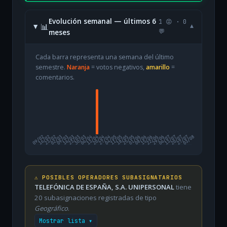
Evolución semanal — últimos 6
1 😡 · 0
📊
▾
meses
💬
Cada barra representa una semana del último
semestre.
Naranja
= votos negativos,
amarillo
=
comentarios.
09/02
16/02
23/02
02/03
09/03
16/03
23/03
30/03
06/04
13/04
20/04
27/04
04/05
11/05
18/05
25/05
01/06
08/06
15/06
22/06
29/06
06/07
13/07
20/07
27/07
03/08
⚠️ POSIBLES OPERADORES SUBASIGNATARIOS
TELEFÓNICA DE ESPAÑA, S.A. UNIPERSONAL
tiene
20 subasignaciones registradas de tipo
Geográfico
.
Mostrar lista ▾