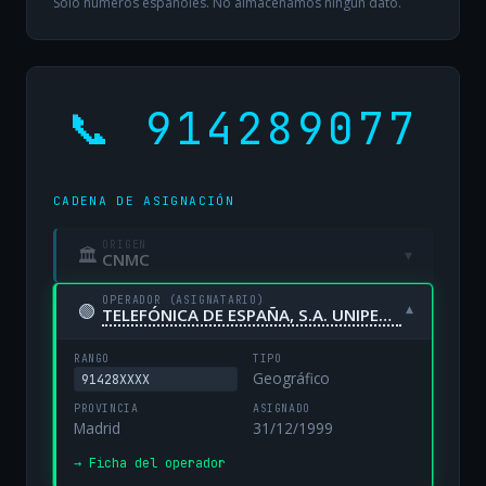
Solo números españoles. No almacenamos ningún dato.
📞 914289077
CADENA DE ASIGNACIÓN
ORIGEN
🏛
▾
CNMC
OPERADOR (ASIGNATARIO)
🟢
▾
TELEFÓNICA DE ESPAÑA, S.A. UNIPERSONAL
RANGO
TIPO
Geográfico
91428XXXX
PROVINCIA
ASIGNADO
Madrid
31/12/1999
→ Ficha del operador