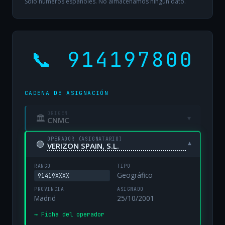
Solo números españoles. No almacenamos ningún dato.
📞 914197800
CADENA DE ASIGNACIÓN
ORIGEN
🏛
▾
CNMC
OPERADOR (ASIGNATARIO)
🟢
▾
VERIZON SPAIN, S.L.
RANGO
TIPO
Geográfico
91419XXXX
PROVINCIA
ASIGNADO
Madrid
25/10/2001
→ Ficha del operador