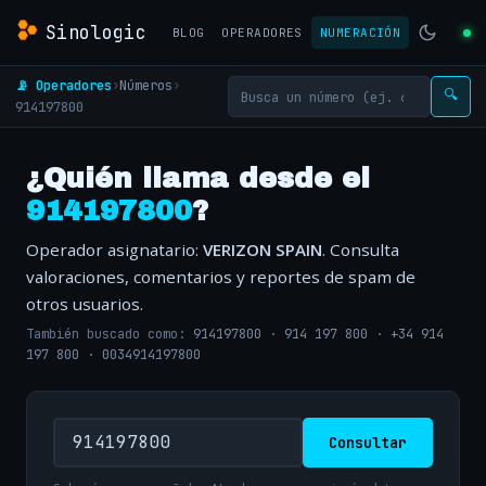
Sinologic
BLOG
OPERADORES
NUMERACIÓN
📡 Operadores
›
Números
›
🔍
914197800
¿Quién llama desde el
914197800
?
Operador asignatario:
VERIZON SPAIN
. Consulta
valoraciones, comentarios y reportes de spam de
otros usuarios.
También buscado como:
914197800
·
914 197 800
·
+34 914
197 800
·
0034914197800
Consultar