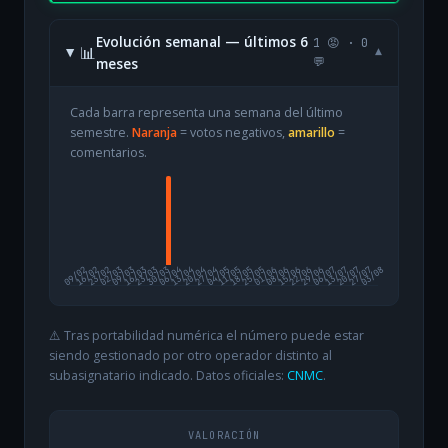
Evolución semanal — últimos 6
1 😡 · 0
📊
▾
meses
💬
Cada barra representa una semana del último
semestre.
Naranja
= votos negativos,
amarillo
=
comentarios.
09/02
16/02
23/02
02/03
09/03
16/03
23/03
30/03
06/04
13/04
20/04
27/04
04/05
11/05
18/05
25/05
01/06
08/06
15/06
22/06
29/06
06/07
13/07
20/07
27/07
03/08
⚠️ Tras portabilidad numérica el número puede estar
siendo gestionado por otro operador distinto al
subasignatario indicado. Datos oficiales:
CNMC
.
VALORACIÓN