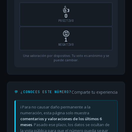
👍
0
POSITIVO
😡
1
NEGATIVO
Una valoración por dispositivo. Tu voto es anónimo y se
puede cambiar.
Comparte tu experiencia
💬 ¿CONOCES ESTE NÚMERO?
ℹ️ Para no causar daño permanente a la
numeración, esta página solo muestra
comentarios y valoraciones de los últimos 6
meses
. Pasado ese plazo, los datos se ocultan de
la vista pública para que el número pueda seguir