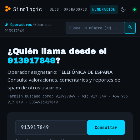
Sinologic
BLOG
OPERADORES
NUMERACIÓN
📡 Operadores
›
Números
›
🔍
913917849
¿Quién llama desde el
913917849
?
Operador asignatario:
TELEFÓNICA DE ESPAÑA
.
Consulta valoraciones, comentarios y reportes de
spam de otros usuarios.
También buscado como:
913917849
·
913 917 849
·
+34 913
917 849
·
0034913917849
Consultar