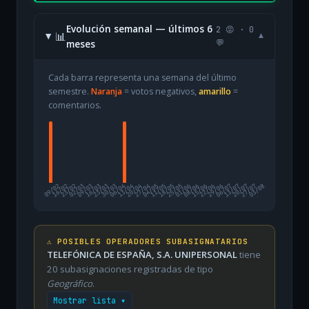
Evolución semanal — últimos 6
2 😡 · 0
📊
▾
meses
💬
Cada barra representa una semana del último
semestre.
Naranja
= votos negativos,
amarillo
=
comentarios.
09/02
16/02
23/02
02/03
09/03
16/03
23/03
30/03
06/04
13/04
20/04
27/04
04/05
11/05
18/05
25/05
01/06
08/06
15/06
22/06
29/06
06/07
13/07
20/07
27/07
03/08
⚠️ POSIBLES OPERADORES SUBASIGNATARIOS
TELEFÓNICA DE ESPAÑA, S.A. UNIPERSONAL
tiene
20 subasignaciones registradas de tipo
Geográfico
.
Mostrar lista ▾