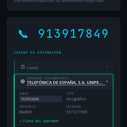
Solo números españoles. No almacenamos ningún dato.
📞 913917849
CADENA DE ASIGNACIÓN
ORIGEN
🏛
▾
CNMC
OPERADOR (ASIGNATARIO)
🟢
▾
TELEFÓNICA DE ESPAÑA, S.A. UNIPERSONAL
RANGO
TIPO
Geográfico
91391XXXX
PROVINCIA
ASIGNADO
Madrid
31/12/1999
→ Ficha del operador