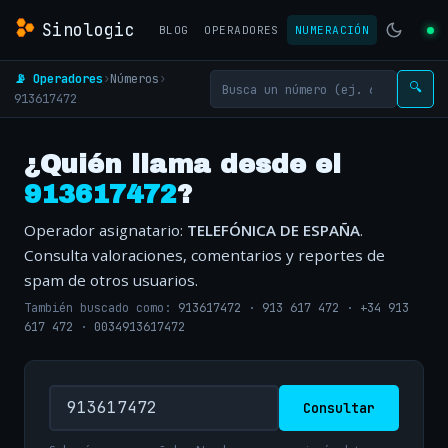
Sinologic
BLOG
OPERADORES
NUMERACIÓN
📡 Operadores
›
Números
›
🔍
913617472
¿Quién llama desde el
913617472
?
Operador asignatario:
TELEFÓNICA DE ESPAÑA
.
Consulta valoraciones, comentarios y reportes de
spam de otros usuarios.
También buscado como:
913617472
·
913 617 472
·
+34 913
617 472
·
0034913617472
Consultar