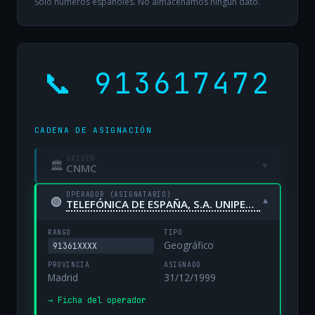
Solo números españoles. No almacenamos ningún dato.
📞 913617472
CADENA DE ASIGNACIÓN
ORIGEN
🏛
▾
CNMC
OPERADOR (ASIGNATARIO)
🟢
▾
TELEFÓNICA DE ESPAÑA, S.A. UNIPERSONAL
RANGO
TIPO
Geográfico
91361XXXX
PROVINCIA
ASIGNADO
Madrid
31/12/1999
→ Ficha del operador