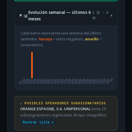
Evolución semanal — últimos 6
1 😡 · 0
📊
▾
meses
💬
Cada barra representa una semana del último
semestre.
Naranja
= votos negativos,
amarillo
=
comentarios.
09/02
16/02
23/02
02/03
09/03
16/03
23/03
30/03
06/04
13/04
20/04
27/04
04/05
11/05
18/05
25/05
01/06
08/06
15/06
22/06
29/06
06/07
13/07
20/07
27/07
03/08
⚠️ POSIBLES OPERADORES SUBASIGNATARIOS
ORANGE ESPAGNE, S.A. UNIPERSONAL
tiene 20
subasignaciones registradas de tipo
Geográfico
.
Mostrar lista ▾