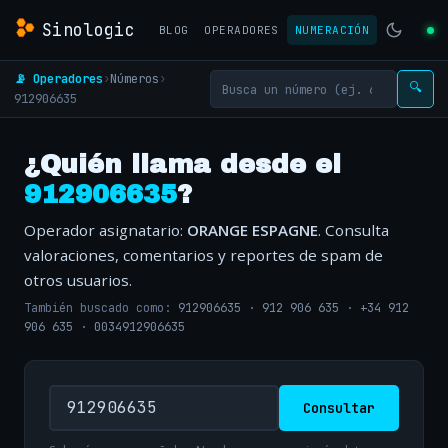
Sinologic
BLOG
OPERADORES
NUMERACIÓN
📡 Operadores
›
Números
›
🔍
912906635
¿Quién llama desde el
912906635
?
Operador asignatario:
ORANGE ESPAGNE
. Consulta
valoraciones, comentarios y reportes de spam de
otros usuarios.
También buscado como:
912906635
·
912 906 635
·
+34 912
906 635
·
0034912906635
Consultar