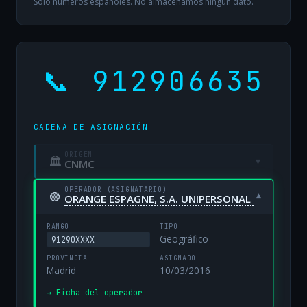
Solo números españoles. No almacenamos ningún dato.
📞 912906635
CADENA DE ASIGNACIÓN
ORIGEN
🏛
▾
CNMC
OPERADOR (ASIGNATARIO)
🟢
▾
ORANGE ESPAGNE, S.A. UNIPERSONAL
RANGO
TIPO
Geográfico
91290XXXX
PROVINCIA
ASIGNADO
Madrid
10/03/2016
→ Ficha del operador