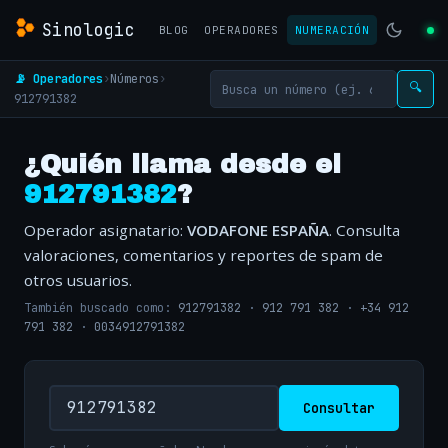
Sinologic
BLOG
OPERADORES
NUMERACIÓN
📡 Operadores
›
Números
›
🔍
912791382
¿Quién llama desde el
912791382
?
Operador asignatario:
VODAFONE ESPAÑA
. Consulta
valoraciones, comentarios y reportes de spam de
otros usuarios.
También buscado como:
912791382
·
912 791 382
·
+34 912
791 382
·
0034912791382
Consultar