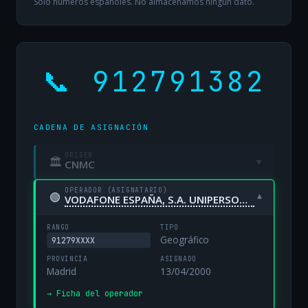
Solo números españoles. No almacenamos ningún dato.
📞 912791382
CADENA DE ASIGNACIÓN
ORIGEN
🏛
▾
CNMC
OPERADOR (ASIGNATARIO)
🟢
▾
VODAFONE ESPAÑA, S.A. UNIPERSONAL
RANGO
TIPO
Geográfico
91279XXXX
PROVINCIA
ASIGNADO
Madrid
13/04/2000
→ Ficha del operador