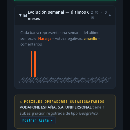
Evolución semanal — últimos 6
2 😡 · 0
📊
▾
meses
💬
Cada barra representa una semana del último
semestre.
Naranja
= votos negativos,
amarillo
=
comentarios.
09/02
16/02
23/02
02/03
09/03
16/03
23/03
30/03
06/04
13/04
20/04
27/04
04/05
11/05
18/05
25/05
01/06
08/06
15/06
22/06
29/06
06/07
13/07
20/07
27/07
03/08
⚠️ POSIBLES OPERADORES SUBASIGNATARIOS
VODAFONE ESPAÑA, S.A. UNIPERSONAL
tiene 1
subasignación registrada de tipo
Geográfico
.
Mostrar lista ▾