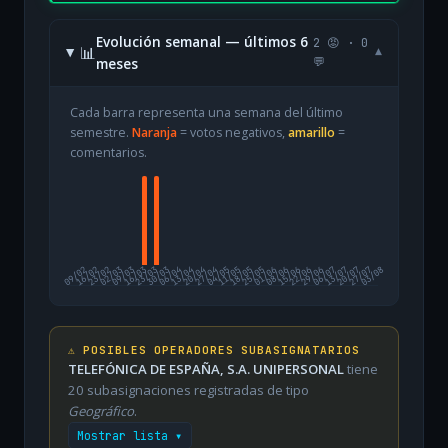
Evolución semanal — últimos 6
2 😡 · 0
📊
▾
meses
💬
Cada barra representa una semana del último
semestre.
Naranja
= votos negativos,
amarillo
=
comentarios.
09/02
16/02
23/02
02/03
09/03
16/03
23/03
30/03
06/04
13/04
20/04
27/04
04/05
11/05
18/05
25/05
01/06
08/06
15/06
22/06
29/06
06/07
13/07
20/07
27/07
03/08
⚠️ POSIBLES OPERADORES SUBASIGNATARIOS
TELEFÓNICA DE ESPAÑA, S.A. UNIPERSONAL
tiene
20 subasignaciones registradas de tipo
Geográfico
.
Mostrar lista ▾