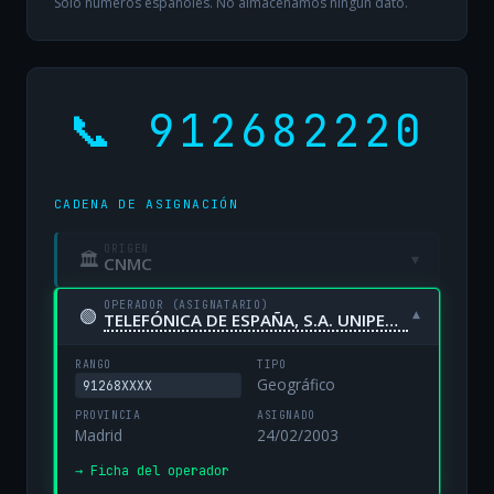
Solo números españoles. No almacenamos ningún dato.
📞 912682220
CADENA DE ASIGNACIÓN
ORIGEN
🏛
▾
CNMC
OPERADOR (ASIGNATARIO)
🟢
▾
TELEFÓNICA DE ESPAÑA, S.A. UNIPERSONAL
RANGO
TIPO
Geográfico
91268XXXX
PROVINCIA
ASIGNADO
Madrid
24/02/2003
→ Ficha del operador