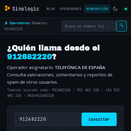
Sinologic
BLOG
OPERADORES
NUMERACIÓN
📡 Operadores
›
Números
›
🔍
912682220
¿Quién llama desde el
912682220
?
Operador asignatario:
TELEFÓNICA DE ESPAÑA
.
Consulta valoraciones, comentarios y reportes de
spam de otros usuarios.
También buscado como:
912682220
·
912 682 220
·
+34 912
682 220
·
0034912682220
Consultar