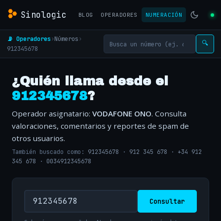
Sinologic
BLOG
OPERADORES
NUMERACIÓN
📡 Operadores
›
Números
›
🔍
912345678
¿Quién llama desde el
912345678
?
Operador asignatario:
VODAFONE ONO
. Consulta
valoraciones, comentarios y reportes de spam de
otros usuarios.
También buscado como:
912345678
·
912 345 678
·
+34 912
345 678
·
0034912345678
Consultar