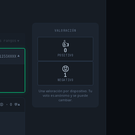
VALORACIÓN
▾
s rangos
👍
0
POSITIVO
▾
1233XXXX
😡
1
NEGATIVO
Una valoración por dispositivo. Tu
voto es anónimo y se puede
cambiar.
▾
😡 · 0 💬