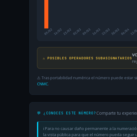
09/02
16/02
23/02
02/03
09/03
16/03
23/03
30/03
06/04
13/
VO
⚠️ POSIBLES OPERADORES SUBASIGNATARIOS
re
⚠️ Tras portabilidad numérica el número puede estar si
CNMC
.
Comparte tu experie
💬 ¿CONOCES ESTE NÚMERO?
ℹ️ Para no causar daño permanente a la numeració
la vista pública para que el número pueda seguir ut