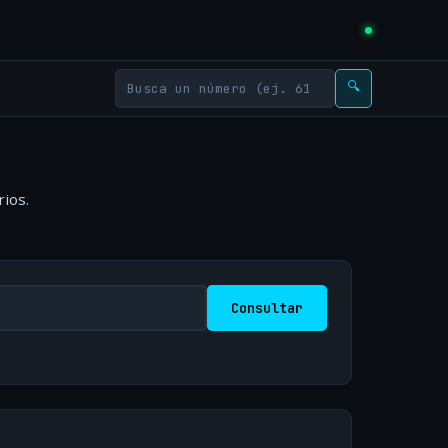
🔍
ios.
Consultar