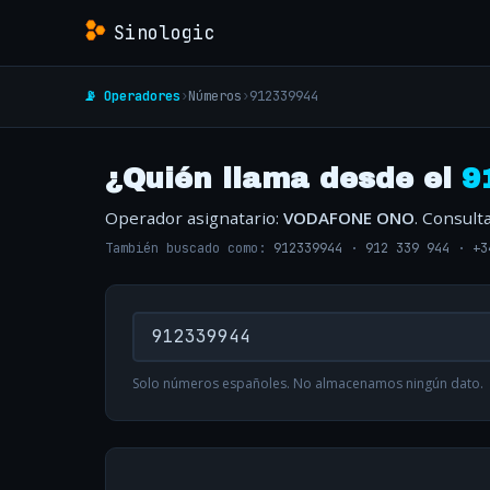
Sinologic
📡 Operadores
›
Números
›
912339944
¿Quién llama desde el
9
Operador asignatario:
VODAFONE ONO
. Consult
También buscado como:
912339944
·
912 339 944
·
+3
Solo números españoles. No almacenamos ningún dato.