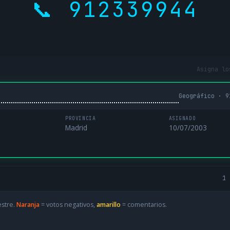
📞 912339944
Asigna lo
Geográfico · 9
PROVINCIA
ASIGNADO
Madrid
10/07/2003
1 
estre.
Naranja
= votos negativos,
amarillo
= comentarios.