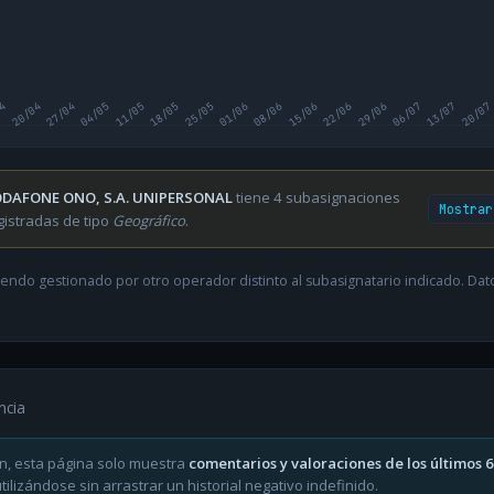
04
20/04
27/04
04/05
11/05
18/05
25/05
01/06
08/06
15/06
22/06
29/06
06/07
13/07
20/07
DAFONE ONO, S.A. UNIPERSONAL
tiene 4 subasignaciones
Mostrar
gistradas de tipo
Geográfico
.
endo gestionado por otro operador distinto al subasignatario indicado. Datos
ncia
n, esta página solo muestra
comentarios y valoraciones de los últimos 
ilizándose sin arrastrar un historial negativo indefinido.