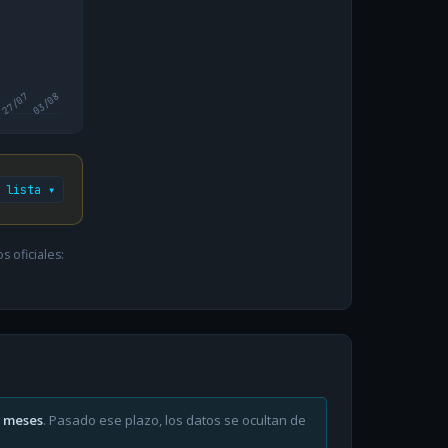
27/07
03/08
 lista ▾
 oficiales:
6 meses
. Pasado ese plazo, los datos se ocultan de