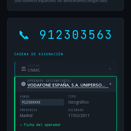
Solo números españoles. No almacenamos ningún dato.
📞 912303563
CADENA DE ASIGNACIÓN
ORIGEN
🏛
▾
CNMC
OPERADOR (ASIGNATARIO)
🟢
▾
VODAFONE ESPAÑA, S.A. UNIPERSONAL
RANGO
TIPO
Geográfico
91230XXXX
PROVINCIA
ASIGNADO
Madrid
17/02/2011
→ Ficha del operador