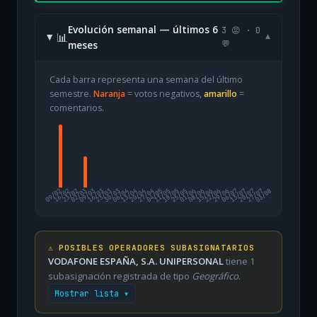
Evolución semanal — últimos 6
3 😡 · 0
📊
▾
meses
💬
Cada barra representa una semana del último
semestre.
Naranja
= votos negativos,
amarillo
=
comentarios.
09/02
16/02
23/02
02/03
09/03
16/03
23/03
30/03
06/04
13/04
20/04
27/04
04/05
11/05
18/05
25/05
01/06
08/06
15/06
22/06
29/06
06/07
13/07
20/07
27/07
03/08
⚠️ POSIBLES OPERADORES SUBASIGNATARIOS
VODAFONE ESPAÑA, S.A. UNIPERSONAL
tiene 1
subasignación registrada de tipo
Geográfico
.
Mostrar lista ▾