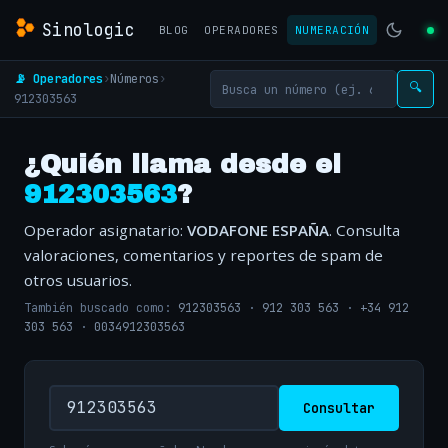
Sinologic
BLOG
OPERADORES
NUMERACIÓN
📡 Operadores
›
Números
›
🔍
912303563
¿Quién llama desde el
912303563
?
Operador asignatario:
VODAFONE ESPAÑA
. Consulta
valoraciones, comentarios y reportes de spam de
otros usuarios.
También buscado como:
912303563
·
912 303 563
·
+34 912
303 563
·
0034912303563
Consultar